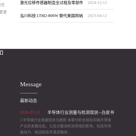
速通讯到智能交互的全维度突破
视觉检测系统Z轴高度定位的？
激光位移传感器制造全过程及零部件
2024
-
12
-
11
凭借其非接触式高精度测量原
现任
透壁检测。并且对空气中的污
对应
理，对桥梁的位移、变形、振
要更
染物不灵敏，例如灰尘，另外
决方
泓川科技 LTM2-800W 替代美国邦纳
2025
-
04
-
12
动等关键参数进行实时监测，
重要的一点是，他们工作是完
：接
为桥梁健康管理提供重要依
全不受任何类型背景光的影
车/
BANNER LE550 系列的可行性对比分
据。首先，在桥梁的挠度和变
响。那么在使用电容式传感器
预定
形监测中，激光位移传感器扮
时应该考虑哪些方面呢？ 首
析
..
演着非常重要的角色。通过将
先要考虑的是所检测物体的湿
传感器安装在结构的关键位
们
度或者尺寸可能发生变化。还
置，可以实时地观察并记录桥
需要考虑一些典型的开关频
梁的挠度、沉降和扭曲等变化
率。当然您还需要关注激光位
情况，这些数据能够提供对桥
移传感器之间的距离。最重要
梁健康状况的即时反馈，帮助
的一点是激光位移传感器开关
Message
维修人员及时发现并对异常变
距离以及特定材料的绝缘常
形现象进行处理。其次，激光
量。关于电容式传感器，我们
最新动态
位移传感器还能作为振动监测
还需要来了解哪些其他方面
工具，为桥梁的刚度和自然频
呢？它有三个主要的应用领
2026
-
07
-
25
半导体行业测量与检测现状--白皮书
率评估提供重要依据。该传感
域，首先是容量控制，这里可
3 半导体行业发展现状与趋势 本章分析全球及中国半导体
（2）
器通过测量桥梁的振频、振型
以看到一个简单的图片，也是
产业的发展动态，以及对量测检测领域的影响，包括市场
和振幅等参数，可以生成宝贵
包装行业的一个事例，图中的
驱动力、挑战和技术演进路线...