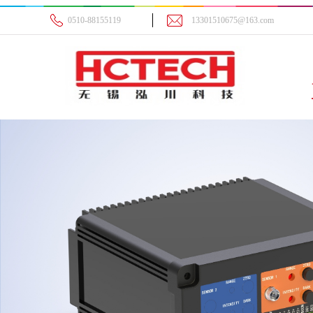
0510-88155119
13301510675@163.com