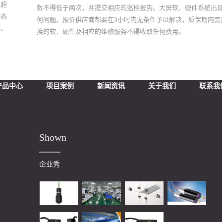
级超
数不得低于两次，并提交相应的巡检报告。大屏软、硬件系统出
由我司物流专家、专业人员、客户服务人员、操作人员和贵司相
动态
何问题，报价供应商都要在3小时内无条件予以解决，质保期内需
的物流部门相关人员，对前期工作进行检讨，并提出更加好的解
光、
换的软、硬件及相应的维修服务不得收取任何费用。
案，并由我司物流专家向贵公司工作人员进行专业培训。A、取货
到客户指令后按客户指定地点取货，取货时差不超过1小时；B、定
仓：确保在当天完成，并给书面确认；C、发货：所有货物按客户
时间全部按时离港；D、派送：货物到达目的地之后，及时与收货人.
光测
产品中心
项目案例
新闻资讯
关于我们
联系我
涉测
：抗
：
技术
从
Shown
系。
应
企业秀
轨道
控升
视
以上
运