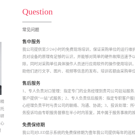
Question
常见问题
售中服务
我公司提供至少24小时的免费现场培训，保证采购单位的运行维
员对设备的原理有足够的认识，并能够对简单的硬件故障迅速予
除，同时对采购单位具体操作人员进行应用软件的操作使用培训
助他们进行文字、图片、视频等信息的发布，培训名额由采购单
据实际情况确定。
售后服务
1、专人负责对口管理：指定专门的业务经理到贵司公司驻站服务
客户提供“一站”式服务；2、专人负责信后服务：指定专职客户服
耕精
心经理负责平时与贵公司的联络、沟通、协调；3、投诉处理：所
依托
务投诉均由专职服务督察在半小时内答复，其中属于服务事故的
科研
服务事故方案处理，并在两个工作日内回复最终处理结果；4、保
核心
免费保修期
偿：货物出险后，我司将于第一时间通知贵公司，并向当地公正
景
我公司对LED显示系统的免费保修期为壹年我公司提供每年的巡
及保险公司报案，协调贵公司办理有关索赔单证；5、服务提升：