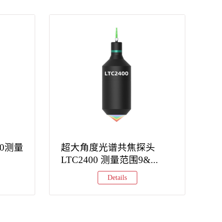
00测量
超大角度光谱共焦探头
可替
LTC2400 测量范围9&...
国产
Details