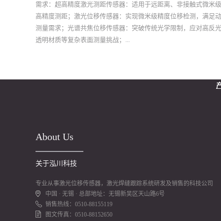
需求：超高精度激光测距传感器：适用于远距离、非接触式微米
高精度测距；激光位移传感器：实现微米级精度位移检测，满足
测量需求；光谱共焦位移传感器：突破传统光学限制，应对高反
透明材质等复杂表面测量挑战；...
同轴光位移传感器：集成化设计，适用于狭小空间精密定位；激
振动传感器：实时捕捉设备振动频谱，赋能预测性维护；白光干
厚仪：纳米级精度，测量超薄透明薄膜涂层厚度；超声波传感器
干扰性强，适用于粉尘、油污等恶劣工况；3D线激光位移传感器
三维轮廓扫描专家，为表面缺陷检测、逆向工程提供高效工具。
优势与场景赋能 泓川科技以“精准感知·智控未来”为理念，构建了
About Us
底层光学设计、信号处理算法到工业级软硬件集成的全栈技术体
产品已通过ISO9001质量体系认证及CE、RoHS等国际标准，广泛
关于泓川科技
用于新能源汽车电池检测、半导体封装定位、机械臂轨迹校准、
交通部件质检等高端制造场景，助力客户实现工艺优化与质量管
专业从事激光位移传感器，激光焊缝跟踪系统研发及销售的科技公司
级。定制化服务承诺 我们提供从传感器选型、系统集成到数据可
中国 · 无锡 · 总部地址：无锡新吴区天山路6号
销售热线：0510-88155119
化的全流程服务，支持客户个性化需求开发。技术团队具备十年
图文传真：0510-88152650
行业经验，可针对复杂工况设计抗干扰方案，确保测量系统稳定