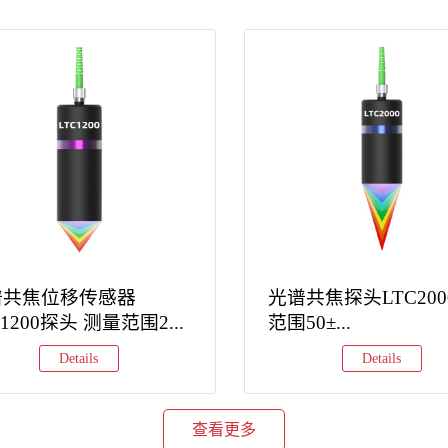
谱共焦位移传感器
光谱共焦探头LTC20
C1200探头 测量范围2...
范围50±...
Details
Details
查看更多