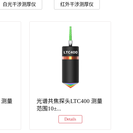
白光干涉测厚仪
红外干涉测厚仪
 测量
光谱共焦探头LTC400 测量
投
范围10±...
位移
Details