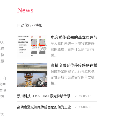
News
自动化行业快报
电容式传感器的基本原理与
护人
特性
今天我们来讲一下电容式传感
以排
器的原理，首先什么是电容传
，协
感...
位根
高精度激光位移传感器在桥
梁结构监控中的关键应用
保障桥梁的安全运行与结构稳
器呢？电容传感器主要是一种
定性是城市交通安全的重要链
，向
开关传感器，可以检测活动区
接...
务中
附近的材料因为这些材料会影
有服
响电场。现在您可以通过一些
泓川科技LTM3/LTM5 激光位移传感
2025
-
05
-
13
按照
简短的动画进行了解。电容式
，而高精度激光位移传感器正
险赔
传感器的主要优势，他们完全
器重塑网口TCP/IP通讯测量生态-从高
高精度激光测距传感器是如何为工业
是完成此项任务的关键装备之
2023
-
09
-
30
不受材料的颜色，表面特性的
机构
一。在桥梁结构监测中，它们
检次
影响。在某些条件下甚至可以
定期