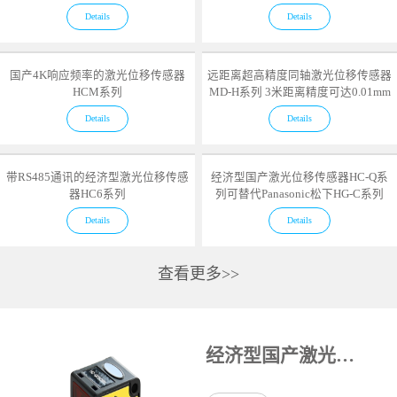
Details
Details
国产4K响应频率的激光位移传感器
远距离超高精度同轴激光位移传感器
HCM系列
MD-H系列 3米距离精度可达0.01mm
Details
Details
带RS485通讯的经济型激光位移传感
经济型国产激光位移传感器HC-Q系
器HC6系列
列可替代Panasonic松下HG-C系列
Details
Details
查看更多>>
经济型国产激光位移传感器HC-Q系列可替代Panasonic松下HG-C系列