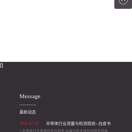
们
Message
最新动态
2026
-
07
-
25
半导体行业测量与检测现状--白皮书
3 半导体行业发展现状与趋势 本章分析全球及中国半导体