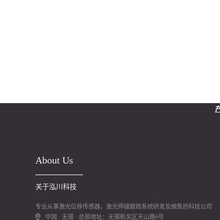
About Us
关于泓川科技
专业从事激光位移传感器，激光焊缝跟踪系统研发及销售的科技公司
中国 · 无锡 · 总部地址：无锡新吴区天山路6号