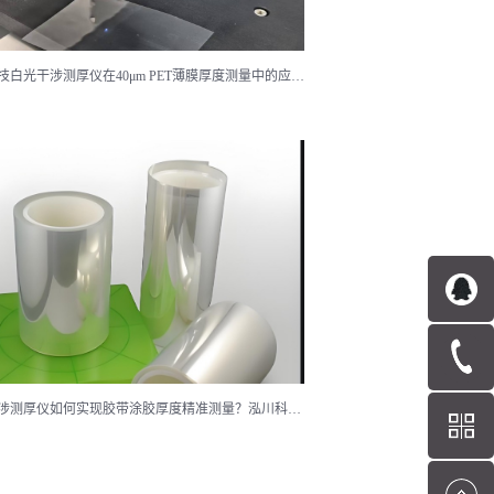
泓川科技白光干涉测厚仪在40μm PET薄膜厚度测量中的应用案例
白光干涉测厚仪如何实现胶带涂胶厚度精准测量？泓川科技技术详解