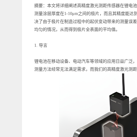
摘要：本文将详细阐述高精度激光测距传感器在锂电池
测量涂层厚度在1-10μm之间的极片，而且其精度能达
决了由于极片在制造过程中的起伏变动带来的测量误差
均匀的情况，从而得到极片全表面的平均值。
1. 导言
锂电池在移动设备、电动汽车等领域的应用日益广泛，
测量方法经常无法满足需求，而我们的高精度激光测距