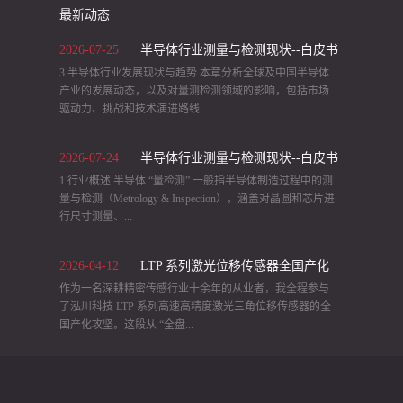
最新动态
2026
-
07
-
25
半导体行业测量与检测现状--白皮书
3 半导体行业发展现状与趋势 本章分析全球及中国半导体
（2）
产业的发展动态，以及对量测检测领域的影响，包括市场
驱动力、挑战和技术演进路线...
2026
-
07
-
24
半导体行业测量与检测现状--白皮书
等。 3.1 产业发展现状 全球与中国市场规模： 受益于 5G、
AI、物联网等需求推动，全球半导体设备市场近年来快速
1 行业概述 半导体 “量检测” 一般指半导体制造过程中的测
（1）
扩张，2019 年2022 年从 598 亿美元增长至 1,076 亿美元。
量与检测（Metrology & Inspection），涵盖对晶圆和芯片进
2023 年由于芯片下游需求疲软出现小幅下滑，全球设备销
行尺寸测量、...
售额约 1,063 亿美元，同比下降 1.3%。其中，中国大陆仍
是全球最大的半导体设备市场，2023 年采购约 367 亿美元
2026
-
04
-
12
LTP 系列激光位移传感器全国产化
设备，占全球约 34.5%。在这一大背景下，用于工艺控制的
缺陷检测、测试分析等环节。这类设备通过精密仪器和软
量测 / 检测设备（即良率检测设备）也保持增长：2023 年
件，在晶圆制造从光刻到封装的各阶段对关键参数和缺陷
作为一名深耕精密传感行业十余年的从业者，我全程参与
之路 —— 从技术依赖到自主可控的
全球半导体量测和检测设备市场规模达 128.3亿美元，同比
进行检测，把控产品良率。由于半导体元件的微缩和复杂
了泓川科技 LTP 系列高速高精度激光三角位移传感器的全
心路历程
增长 1.6%，2019-2023 年 CAGR 高达19.1%。中国大陆市场
化，量测与检测成为保障产品性能和良率的核心环节，被
国产化攻坚。这段从 “全盘...
同期由 16.9 亿美元增至约 42.3亿美元，占全球比重从
视为芯片制造的“质量保障”命脉。这些设备广泛应用于硅晶
26.5% 提升至约 33%。尽管短期增速有所区别，但中长期
圆制造线的各步骤，以及封装测试、印刷电路板检测等领
看大陆市场增势强劲，预计2025 年中国大陆量测设备销售
域，确保从晶圆到成品的每一阶段满足严格的技术规范。
进口” 到 “100% 自主可控” 的历程，不仅是一款产品的突
将继续两位数增长。 行业格局与竞争： 半导体量检测设备
例如，在晶圆制造中，自动检测系统可识别光刻中的缺
围，更是中国高端工业传感器打破封锁、实现自立自强的