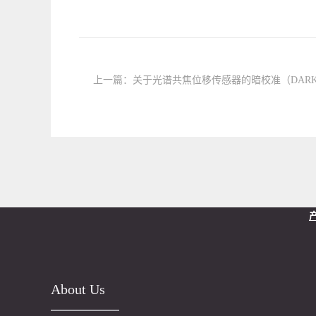
上一篇：
关于光谱共焦位移传感器的暗校准（DAR
的步骤方式
About Us