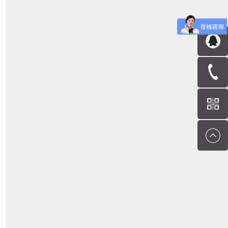
离设计，可灵活匹配不同规格的检测设备与场景。2.
分体式对焦传感器：半导体 / 面板缺陷检测的 “高速
对焦...