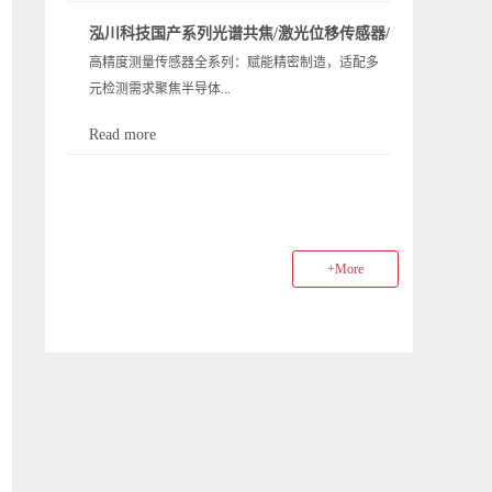
中 AOI 和 X 射线检测设备可发现封装内部的焊点空
红热等特殊场景限制，而蓝光光源（405nm 波长）
对纳米级位移测量的需求呈爆发式增长。而激光三
洞等缺陷。 半导体 “量检测” 存在诸多难点，主要体
泓川科技国产系列光谱共焦/激光位移传感器/
凭借独特物理特性实现突破。以下通过 “一问一答”
角位移传感器作为精密测控的 “核心标尺”，长期被
现在检测精度要求高、检测速度与效率的平衡、缺
高精度测量传感器全系列：赋能精密制造，适配多
白光干涉测厚产品性能一览
形式，详解蓝光传感器的优势、原理构造，并结合
欧美日品牌垄断 —— 高端型号依赖进口核心器件，
陷检测难度大等方面。这些技术难点直接推高了...
元检测需求聚焦半导体...
泓川科技 LTP 系列定制方案，看其如何解决特殊环
不仅采购成本高出 30%-50%，交期动辄 3-6 个月，
境测量难题。1. 蓝光光源激光位移传感器相比传统
更面临供应链断供、技术卡脖子的致命风险。在国
Read more
红光，核心优势是什么？蓝光传感器的核心优势源
产替代成为国家战略、产业链安全重于一切的今
、光学膜、机械加工等领域的精密检测核心痛点，
于 405nm 波长的物理特性，相比传统 655nm 左右的
天，高端传感器的全国产化，早已不是选择题，而
我们推出全系列高性能测量传感器，覆盖 “测厚、对
红光，主要体现在三方面：更高横向分辨率：根据
是关乎制造业根基的必答题。LTP 系列的国产化之
焦、位移” 三大核心应用场景，以 “高精准、高速
瑞利判据，光学分辨率与波长成反比。蓝光波长仅
路，正是在这样的时代背景下，一群中国传感人用
度、高适配” 为设计核心，为您的工艺控制与质量检
为红光的 62%（405nm/655nm≈0.62），相同光学系
坚守与突破，写下的硬核答卷。一、...
+More
测提供可靠技术支撑。以下为各产品系列的详细介
统下横向分辨率可提升约 38%，能形成更小光斑
绍：1.LTS-IR 红外干涉测厚传感器：半导体材料测
（如泓川 LTP025 蓝光版光斑最小达 Φ18μm），适配
厚专属核心用途：专为硅、碳化硅、砷化镓等半导
芯片针脚、晶圆等微米级结构测量。更强信号稳定
体材料设计，精准实现晶圆等器件的厚度测量。性
性：蓝光单光子能量达 3.06eV，远高于红光的
能优点：精度卓越：±0.1μm 线性精度 + 2nm 重复精
2.05eV。在低反射率材料（如橡胶、...
度，确保测量数据稳定可靠；量程适配：覆盖
10μm2mm 测厚范围，满足多数半导体材料检测需
求；高效高速：40kHz 采样速度，快速捕捉厚度数
据，适配在线检测节奏；灵活适配：宽范围工作距