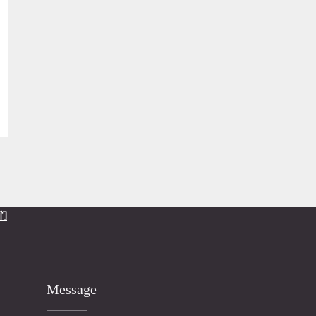
们
Message