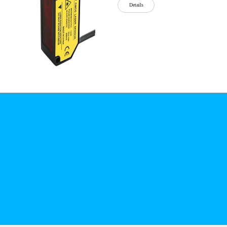
Details
公司简介
文化
无
Details
锡
泓
川
科
Details
技
有