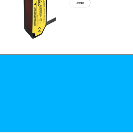
Details
公司简介
文化
无
Details
锡
泓
川
科
Details
技
有