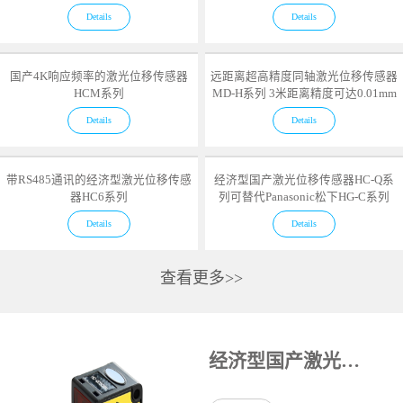
Details
Details
国产4K响应频率的激光位移传感器
远距离超高精度同轴激光位移传感器
HCM系列
MD-H系列 3米距离精度可达0.01mm
Details
Details
带RS485通讯的经济型激光位移传感
经济型国产激光位移传感器HC-Q系
器HC6系列
列可替代Panasonic松下HG-C系列
Details
Details
查看更多>>
经济型国产激光位移传感器HC-Q系列可替代Panasonic松下HG-C系列