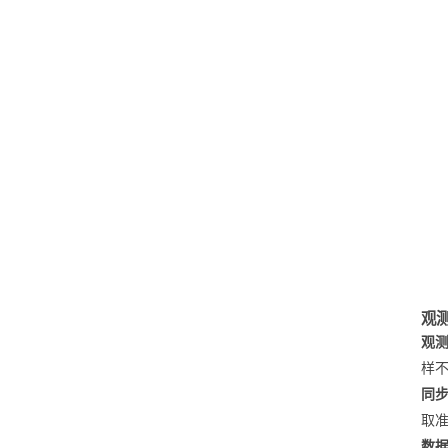
观
观
样
同
取
数