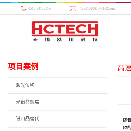
0510-88155119
13301510675@163.com
项目案例
高
激光位移
光谱共聚焦
进口品替代
随
缺