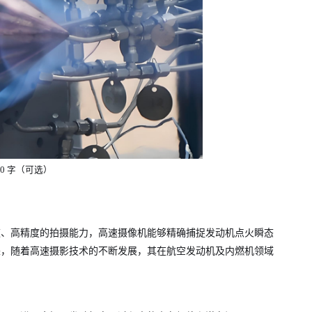
0 字（可选）
速、高精度的拍摄能力，高速摄像机能够精确捕捉发动机点火瞬态
来，随着高速摄影技术的不断发展，其在航空发动机及内燃机领域