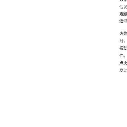
估
观
通
火
时
振
性
点
发