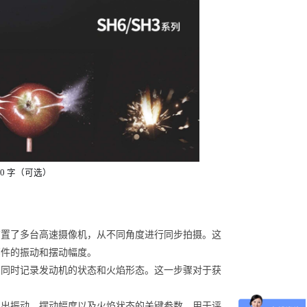
0 字（可选）
布置了多台高速摄像机，从不同角度进行同步拍摄。这
部件的振动和摆动幅度。
间同时记录发动机的状态和火焰形态。这一步骤对于获
取出振动、摆动幅度以及火焰状态的关键参数，用于评