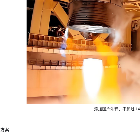
添加图片注释，不超过 14
术方案