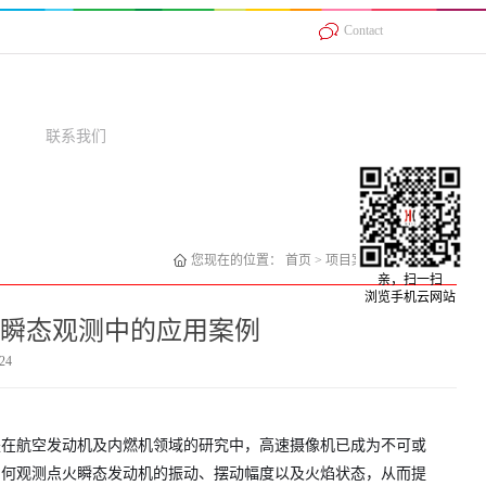
Contact
联系我们
您现在的位置：
首页
>
项目案例
>
高速摄像机
亲，扫一扫
浏览手机云网站
瞬态观测中的应用案例
24
是在航空发动机及内燃机领域的研究中，高速摄像机已成为不可或
如何观测点火瞬态发动机的振动、摆动幅度以及火焰状态，从而提