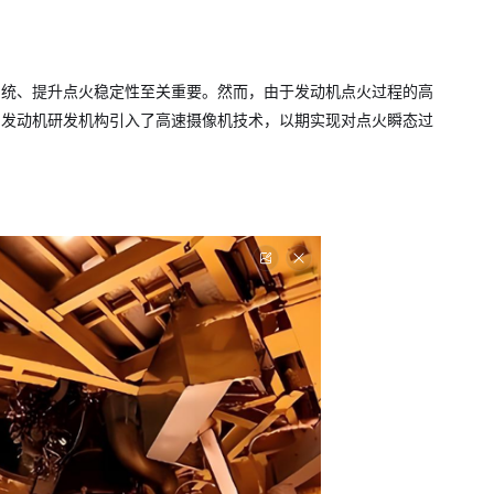
系统、提升点火稳定性至关重要。然而，由于发动机点火过程的高
空发动机研发机构引入了高速摄像机技术，以期实现对点火瞬态过