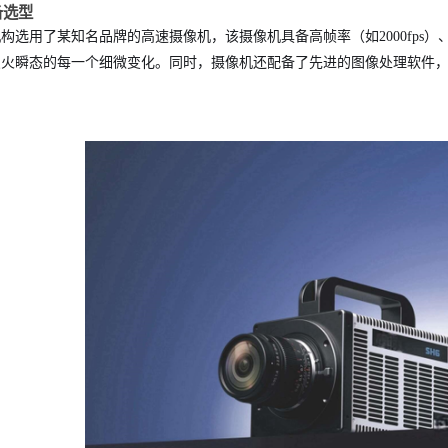
备选型
构选用了某知名品牌的高速摄像机，该摄像机具备高帧率（如2000fps）、
点火瞬态的每一个细微变化。同时，摄像机还配备了先进的图像处理软件