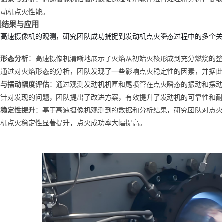
发动机点火性能。
测结果与应用
过高速摄像机的观测，研究团队成功捕捉到发动机点火瞬态过程中的多个
焰形态分析
：高速摄像机清晰地展示了火焰从初始火核形成到充分燃烧的
，通过对火焰形态的分析，团队发现了一些影响点火稳定性的因素，并据
动与摆动幅度评估
：通过观测发动机机匣和尾喷管在点火瞬态的振动和摆
。针对发现的问题，团队提出了改进方案，有效提升了发动机的可靠性和
火稳定性提升
：基于高速摄像机观测到的数据和分析结果，研究团队对点
动机点火稳定性显著提升，点火成功率大幅提高。