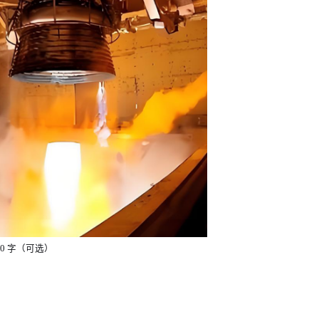
0 字（可选）