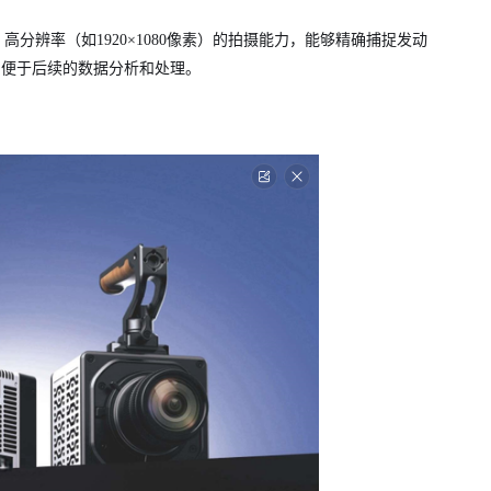
高分辨率（如1920×1080像素）的拍摄能力，能够精确捕捉发动
，便于后续的数据分析和处理。