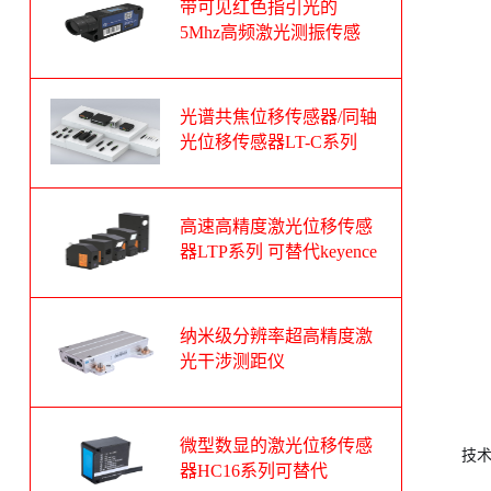
带可见红色指引光的
5Mhz高频激光测振传感
器
光谱共焦位移传感器/同轴
光位移传感器LT-C系列
可替代基恩士CL-3000系
列
高速高精度激光位移传感
器LTP系列 可替代keyence
基恩士LK-G系列
纳米级分辨率超高精度激
光干涉测距仪
微型数显的激光位移传感
技
器HC16系列可替代