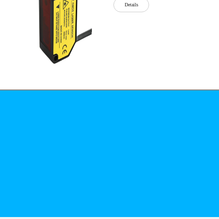
Details
公司简介
文化
无
Details
锡
泓
川
科
Details
技
有