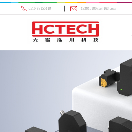
0510-88155119
13301510675@163.com