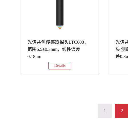
详细参数对比（800mm量程型号）型号测
量范围光斑尺寸重复精度线性误差重量采
样频率核心功能LTM2-
800800±500mmΦ450μm45μm±2000μm230g5kHz
经济型，独立工作LTM2-
800W800±500mmΦ450*6000μm45μm±1000μm230g5kHz
超宽光斑，精度优化LTM3-
光谱共焦传感器探头LTC600，
光谱共
800800±500mmΦ450μm45μm±2000μm150g10kHz
范围6.5±0.3mm，线性误差
头 测
中速采样，支持软件调试LTM3-
0.18um
差0.3
800W800±500mmΦ450*6000μm45μm±1000μm150g10kHz
Details
超宽光斑+软件调试LTM5-
800800±500mmΦ450μm45μm...
1
2