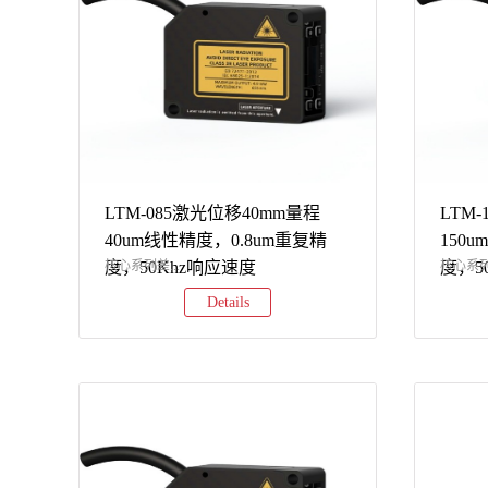
LTM-085激光位移40mm量程
LTM
40um线性精度，0.8um重复精
150
度，50Khz响应速度
核心系列差...
度，5
核心系列差
Details
异特性LTM2系列LTM3系列LTM5系列采样
异特性L
速度5kHz10kHz以太网31.25kHz模拟量
速度5kH
50kHz软件支持不支持电脑连接支持
50kH
TSLaserStudio软件及数据保存支持
TSLas
TSLaserStudio软件及数据保存接口类型
TSLas
RS485/模拟信号（二选一）以太网
RS48