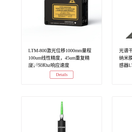
+RS485+模拟信号以太网+RS485+模拟信号
+RS4
详细参数对比（85mm量程型号）型号测量
详细参数
范围光斑尺寸重复精度线性误差重量采样
量范围
频率核心功能LTM2-
样频率核
8580±20mmΦ60μm0.8μm±40μm230g5kHz经
150150
济型，独立工作LTM2-
经济型，
85W85±20mmΦ60*800μm0.8μm±30μm230g5kHz
150W15
宽光斑优化，更高精度LTM3-
宽光斑优
LTM-800激光位移1000mm量程
光谱干
8585±20mmΦ60μm0.8μm±40μm150g10kHz
150150
100um线性精度，45um重复精
纳米
中速采样，支持软件调试LTM3-
中速采样
度，50Khz响应速度
核心系列差...
感器L
85W85±20mmΦ60*2600μm0.8μm±30μm150g10kHz
150W15
Details
超宽光斑+软件调试LTM5-8585±20mm约
宽光斑+
Φ60μm1.3μm±40μm150g50kHz（模拟量）
150150±
异特性LTM2系列LTM3系列LTM5系列采样
超高速...
速度5kHz10kHz以太网31.25kHz模拟量
50kHz软件支持不支持电脑连接支持
TSLaserStudio软件及数据保存支持
TSLaserStudio软件及数据保存接口类型
RS485/模拟信号（二选一）以太网
+RS485+模拟信号以太网+RS485+模拟信号