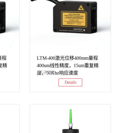
量程
LTM-400激光位移400mm量程
复精
400um线性精度，15um重复精
度，50Khz响应速度
核心系列差...
Details
系列采样
异特性LTM2系列LTM3系列LTM5系列采样
模拟量
速度5kHz10kHz以太网31.25kHz模拟量
持
50kHz软件支持不支持电脑连接支持
TSLaserStudio软件及数据保存支持
口类型
TSLaserStudio软件及数据保存接口类型
RS485/模拟信号（二选一）以太网