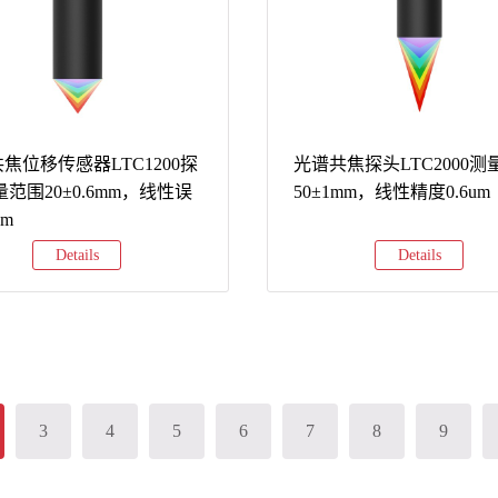
焦位移传感器LTC1200探
光谱共焦探头LTC2000测
量范围20±0.6mm，线性误
50±1mm，线性精度0.6um
um
Details
Details
3
4
5
6
7
8
9