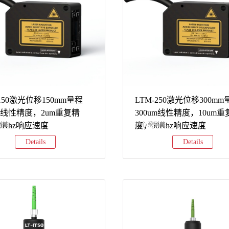
-150激光位移150mm量程
LTM-250激光位移300mm
um线性精度，2um重复精
300um线性精度，10um重
0Khz响应速度
...
度，50Khz响应速度
核心系列差...
Details
Details
TM2系列LTM3系列LTM5系列采样
异特性LTM2系列LTM3系列LTM5
z10kHz以太网31.25kHz模拟量
速度5kHz10kHz以太网31.25kHz
z软件支持不支持电脑连接支持
50kHz软件支持不支持电脑连接支
erStudio软件及数据保存支持
TSLaserStudio软件及数据保存支持
erStudio软件及数据保存接口类型
TSLaserStudio软件及数据保存接
5/模拟信号（二选一）以太网
RS485/模拟信号（二选一）以太网