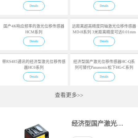
Details
Details
国产4K响应频率的激光位移传感器
远距离超高精度同轴激光位移传感器
HCM系列
MD-H系列 3米距离精度可达0.01mm
Details
Details
带RS485通讯的经济型激光位移传感
经济型国产激光位移传感器HC-Q系
器HC6系列
列可替代Panasonic松下HG-C系列
Details
Details
查看更多>>
经济型国产激光位移传感器HC-Q系列可替代Panasonic松下HG-C系列