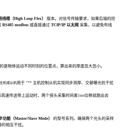
（High Loop Flex）
版本。对信号传输要求，如果后端的控
的
RS485 modbus
或直接通过
TCIP/IP 以太网
采集，以避免布线
量的是物体运动不同时刻的位置点，算出来的厚度忽大忽小。
用于 “** 主机控制从机实现同步测厚、交替曝光抗干扰
主机或从机
或者高速传送带上运动时，两个探头采集时间差1ms位移就跑出去
能（Master/Slave Mode）
的型号系列。确保两个光头的采样
源的相互干扰。