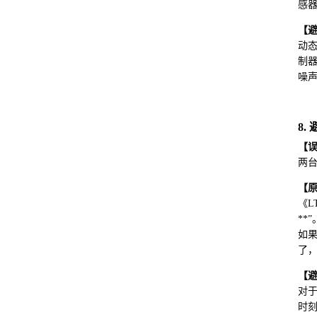
感
【
动态
制
噪
8.
【
两台
【
《L
**”
如果
了
【
对
时