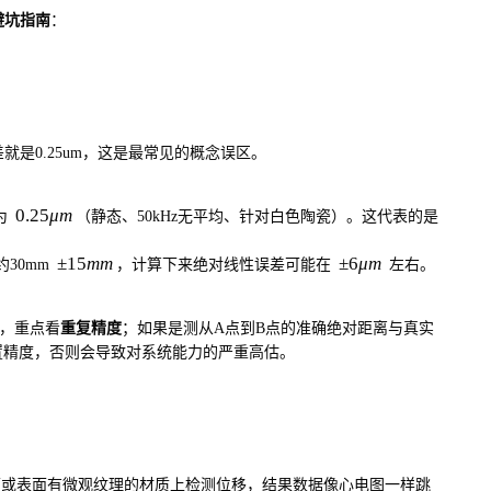
避坑指南
：
就是0.25um，这是最常见的概念误区。
0.25
μ
m
为
（静态、50kHz无平均、针对白色陶瓷）。这代表的是
±
15
mm
±
6
μ
m
约30mm
，计算下来绝对线性误差可能在
左右。
），重点看
重复精度
；如果是测从A点到B点的准确绝对距离与真实
置精度，否则会导致对系统能力的严重高估。
面或表面有微观纹理的材质上检测位移，结果数据像心电图一样跳