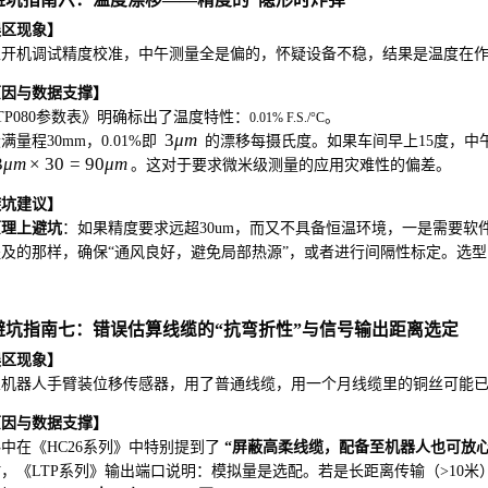
误区现象】
上开机调试精度校准，中午测量全是偏的，怀疑设备不稳，结果是温度在
原因与数据支撑】
TP080参数表》明确标出了温度特性：
。
0.01% F.S./°C
3
μ
m
满量程30mm，0.01%即
的漂移每摄氏度。如果车间早上15度，中午
3
μ
m
×
30
=
90
μ
m
。这对于要求微米级测量的应用灾难性的偏差。
避坑建议】
原理上避坑
：如果精度要求远超30um，而又不具备恒温环境，一是需要软
及的那样，确保“通风良好，避免局部热源”，或者进行间隔性标定。选型
. 避坑指南七：错误估算线缆的“抗弯折性”与信号输出距离选定
误区现象】
业机器人手臂装位移传感器，用了普通线缆，用一个月线缆里的铜丝可能
原因与数据支撑】
中在《HC26系列》中特别提到了
“屏蔽高柔线缆，配备至机器人也可放心
，《LTP系列》输出端口说明：模拟量是选配。若是长距离传输（>10米）仍