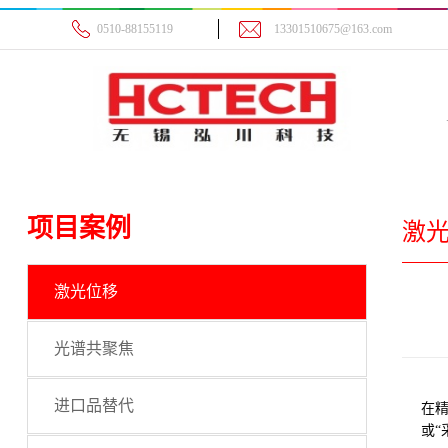
0510-88155119
13301510675@163.com
项目案例
激
激光位移
光谱共聚焦
进口品替代
在精
或“