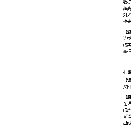
OPTEX奥泰斯CD22系列
数
超
射光
换
【
选型
的实
商标
4
【
买
【
在
的虚
光谱
出