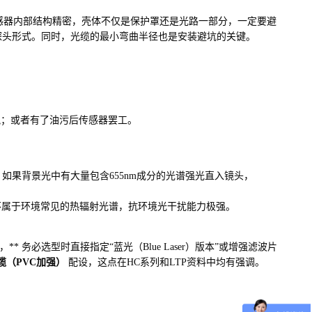
学传感器内部结构精密，壳体不仅是保护罩还是光路一部分，一定要避
头形式。同时，光缆的最小弯曲半径也是安装避坑的关键。
飘；或者有了油污后传感器罢工。
。如果背景光中有大量包含655nm成分的光谱强光直入镜头，
、不属于环境常见的热辐射光谱，抗环境光干扰能力极强。
务必选型时直接指定“蓝光（Blue Laser）版本”或增强滤波片
电缆（PVC加强）
配设，这点在HC系列和LTP资料中均有强调。