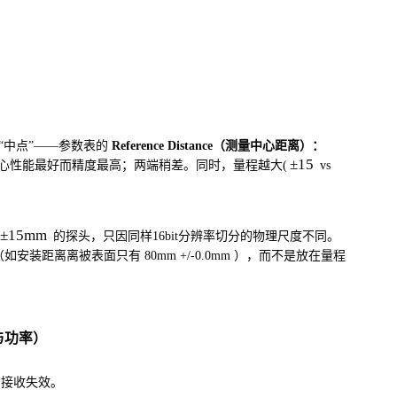
“中点”——参数表的
Reference Distance（测量中心距离）：
±
15
心性能最好而精度最高；两端稍差。同时，量程越大(
vs
±
15
mm
的探头，只因同样16bit分辨率切分的物理尺度不同。
（如安装距离离被表面只有 80mm +/-0.0mm ），而不是放在量程
与功率）
的接收失效。