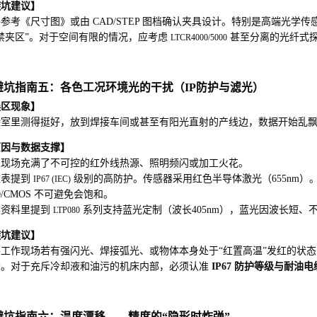
避坑建议】
参考《尺寸图》或由 CAD/STEP 图档确认夹具设计。特别是高端光
禁夹区”。对于空间有限的情况，应考虑
甚至分离的光纤式探
LTCR4000/5000
. 避坑指南五：各色工况环境光的干扰（IP防护与滤光）
误区现象】
验室里测得挺好，放到焊接车间或甚至有阳光直射的产线边，数据开始乱
原因与数据支撑】
业现场充满了不可控的红外线热源、照明频闪或加工火花。
数表提到
级别的高防护。传感器采用红色半导体激光（655nm）
IP67 (IEC)
D/CMOS 不可避免会饱和。
然资料里提到
系列支持蓝光定制（波长405nm），蓝光因波长短
LTP080
避坑建议】
工作现场若有强闪光、焊接弧光、或物体本身处于“红置高温”发红的状态，** 
*。对于充斥冷却液和油污的机床内部，必须认准
IP67 防护等级与耐油
. 避坑指南六：温度漂移——精度的“隐形时炸弹”