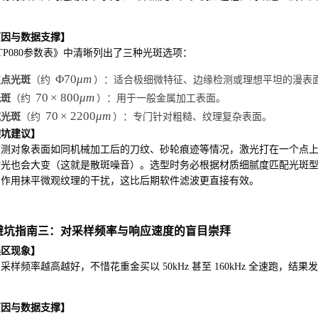
。
原因与数据支撑】
TP080参数表》中清晰列出了三种光斑选项：
Φ70
μ
m
焦点光斑
（约
）：适合极细微特征、边缘检测或理想平坦的漫表
70
×
800
μ
m
光斑
（约
）：用于一般金属加工表面。
70
×
2200
μ
m
宽光斑
（约
）：专门针对粗糙、纹理复杂表面。
避坑建议】
被测对象表面如同机械加工后的刀纹、砂轮痕迹等情况，激光打在一个点
光也会大变（这就是散斑噪音）。选型时务必根据材质细腻度匹配光斑型号。
均作用抹平微观纹理的干扰，这比后期软件滤波更直接有效。
. 避坑指南三：对采样频率与响应速度的盲目崇拜
误区现象】
采样频率越高越好，不惜花重金买以 50kHz 甚至 160kHz 全速跑
。
原因与数据支撑】