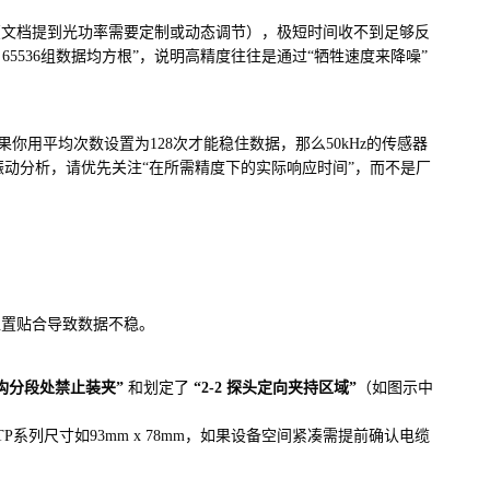
（文档提到光功率需要定制或动态调节），极短时间收不到足够反
65536组数据均方根”，说明高精度往往是通过“牺牲速度来降噪”
你用平均次数设置为128次才能稳住数据，那么50kHz的传感器
频振动分析，请优先关注“在所需精度下的实际响应时间”，而不是厂
位置贴合导致数据不稳。
构分段处禁止装夹”
和划定了
“2-2 探头定向夹持区域”
（如图示中
列尺寸如93mm x 78mm，如果设备空间紧凑需提前确认电缆