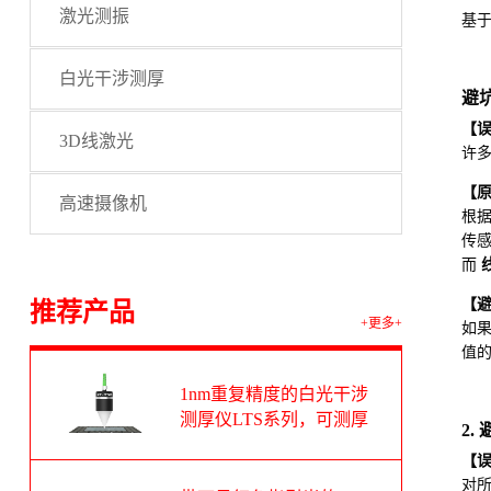
激光测振
基于
白光干涉测厚
避
【
3D线激光
许多
【
高速摄像机
根据
传感
而
线
【
推荐产品
+更多+
如果
值
1nm重复精度的白光干涉
测厚仪LTS系列，可测厚
2
度范围1-100um
【
对