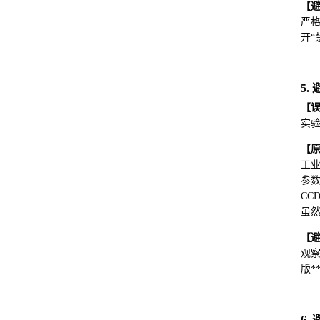
【
严格
开“
5
【
实
【
工
参
CC
虽
【
观察
版*
6