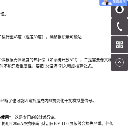
作怪。
运行至45度（温差30度），漂移累积量可能达
件做根据壳体温度的热补偿（如系统开放API），二是需要像文档
时不能只看重复性，要把“总温漂”列入精度核算公式。
已经断了也可能因弯折造成内阻抗变化干扰模拟量信号。
使用”
，这是专门的设计差异点。
用4-20mA虽抗噪尚可若用±10V 且非屏蔽线会损失严重。但传