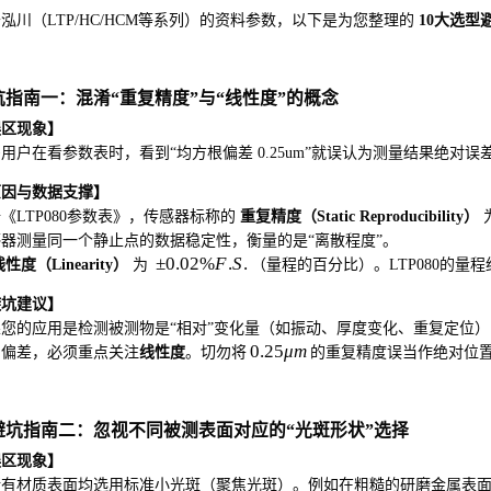
泓川（LTP/HC/HCM等系列）的资料参数，以下是为您整理的
10大选型
坑指南一：混淆“重复精度”与“线性度”的概念
误区现象】
用户在看参数表时，看到“均方根偏差 0.25um”就误认为测量结果绝对误差
原因与数据支撑】
《LTP080参数表》，传感器标称的
重复精度（Static Reproducibility）
器测量同一个静止点的数据稳定性，衡量的是“离散程度”。
±
0.02%
F
.
S
.
性度（Linearity）
为
（量程的百分比）。LTP080的量程
避坑建议】
您的应用是检测被测物是“相对”变化量（如振动、厚度变化、重复定位
0.25
μ
m
的偏差，必须重点关注
线性度
。切勿将
的重复精度误当作绝对位
. 避坑指南二：忽视不同被测表面对应的“光斑形状”选择
误区现象】
所有材质表面均选用标准小光斑（聚焦光斑）。例如在粗糙的研磨金属表