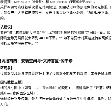
据表提到：
和
。
Max. 50 kHz（全量程）
Max. 160 kHz（范围缩小至20%）
高采样率通常意味着单次曝光时间极短。如果被测物体是黑色的吸光橡胶
，就会产生大量暗电流噪声。文档注脚提及平均化处理：“50kHz无平均，
来的。
避坑建议】
要在“暗色物体现的反光量”与“运动物的对拖影的容忍度”之间取平衡。如果
际测量带宽瞬间就会降到 400Hz不至。** 如不需要针对高速旋转或高
称的最高物理采样率。**
. 避坑指南四：安装空间与“夹持盲区”的干涉
误区现象】
回传感器发现装具体位置刚好卡住了传感器不能受力的部位，或者是散热
原因与数据支撑】
详细的尺寸图中（如有
的说明），明确指出了
“注意：结
LTCR（径向/轴向）
线10mm宽的固定区域）。
通过棱长镜身传输，外力挤压壳体薄弱处会导致光学组件偏移。此外，LTP系
线方向。