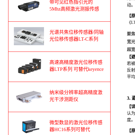
带可见红色指引光的
动
5Mhz高频激光测振传感
器
【
《L
光谱共焦位移传感器/同轴
聚
光位移传感器LT-C系列
宽
可替代基恩士CL-3000系
超
列
【
高速高精度激光位移传感
若
器LTP系列 可替代keyence
反射
基恩士LK-G系列
平
纳米级分辨率超高精度激
3
光干涉测距仪
【
认为
度
微型数显的激光位移传感
器HC16系列可替代
【