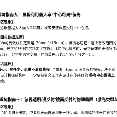
. 避坑指南九：量程利用最大率“中心距离”偏离
误区现象】
传感器量程太大而丢失精度，或者安装位置没对上中心点。
原因与数据支撑】
30
mm
(
±
15
mm
)
P080的有效线性范围是
。但务必切记！这个有效范围的
mm
。光学的非线性度决定了在靠近几何中心位置时，光学畸变由于透镜中
pm 1$) ，分辨率通常变粗（约为量程FS的1万至6万分之一）。
避坑建议】
±
5
mm
多少、买多少，尽量不浪费量程。”
能用
满量程的探头，决不选
装设计机械结构时，一定要把名义工作点设计在传感器的
参考中心距离上
边缘。
0. 避坑指南十：忽视透明/漫反射/镜面反射的物理局限（激光类型
误区现象】
黑色轮胎测不出数，或者对表面玻璃测出一推乱码。即物体的透光性导致