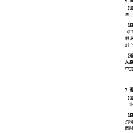
【
早
【
《L
假设
到
【
从
中提
7
【
工
【
资料
同时