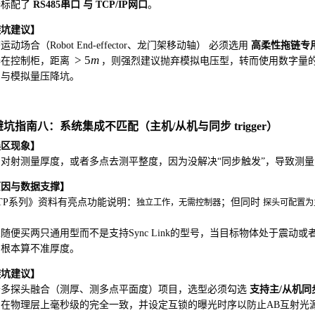
器标配了
RS485串口 与 TCP/IP网口
。
避坑建议】
运动场合（Robot End-effector、龙门架移动轴） 必须选用
高柔性拖链专用线缆
>
5
m
器在控制柜，距离
，则强烈建议抛弃模拟电压型，转而使用数字量
声与模拟量压降坑。
 避坑指南八：系统集成不匹配（主机/从机与同步 trigger）
误区现象】
对射测量厚度，或者多点去测平整度，因为没解决“同步触发”，导致测
原因与数据支撑】
TP系列》资料有亮点功能说明：
；但同时
独立工作，无需控制器
探头可配置为
。
随便买两只通用型而不是支持Sync Link的型号，当目标物体处于震动
，根本算不准厚度。
避坑建议】
于多探头融合（测厚、测多点平面度）项目，选型必须勾选
支持主/从机同步功
刻在物理层上毫秒级的完全一致，并设定互锁的曝光时序以防止AB互射光