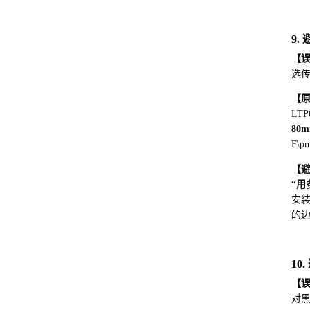
9
【
选
【
LT
80
F\
【
“用
安
的
1
【
对