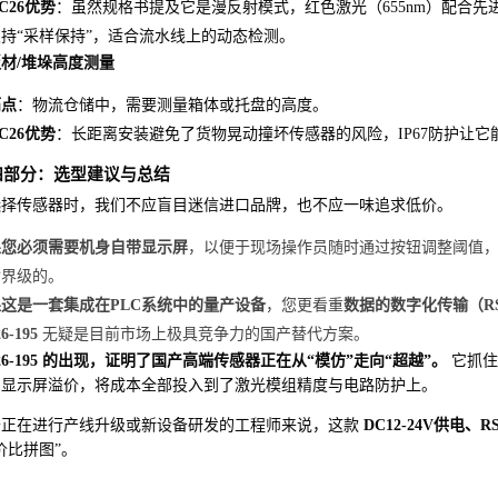
C26优势
：虽然规格书提及它是漫反射模式，红色激光（655nm）配合先
持“采样保持”，适合流水线上的动态检测。
材/堆垛高度测量
痛点
：物流仓储中，需要测量箱体或托盘的高度。
C26优势
：长距离安装避免了货物晃动撞坏传感器的风险，IP67防护让
四部分：选型建议与总结
选择传感器时，我们不应盲目迷信进口品牌，也不应一味追求低价。
果您必须需要机身自带显示屏
，以便于现场操作员随时通过按钮调整阈值
世界级的。
这是一套集成在PLC系统中的量产设备
，您更看重
数据的数字化传输（RS
6-195
无疑是目前市场上极具竞争力的国产替代方案。
26-195 的出现，证明了国产高端传感器正在从“模仿”走向“超越”。
它抓住
的显示屏溢价，将成本全部投入到了激光模组精度与电路防护上。
于正在进行产线升级或新设备研发的工程师来说，这款
DC12-24V供电、R
价比拼图”。