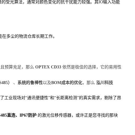
进的受光算法，通常对颜色变化的抗干扰能力较强。其IO输入功能
它能在多尘的物流仓库长期工作。
，且预算充足，那么
OPTEX CD33
依然是极佳的选择，它的易用性
485）
、
系统的鲁棒性
以及
BOM成本的优化
，那么
泓川科技
了工业现场对“通讯便捷性”和“长距离检测”的真实需求，剔除了昂
S485直连、IP67防护
的激光位移传感器，或许正是您寻找的那块