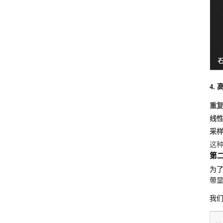
4.
重
线
采
这
第二
为了
带显
我们