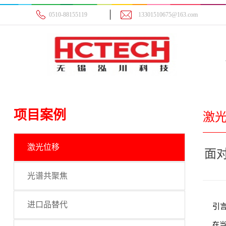
0510-88155119
13301510675@163.com
项目案例
激
激光位移
面
光谱共聚焦
进口品替代
引言
在