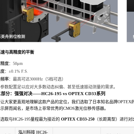
 高速与高精度的平衡
复精度
：50μm
性度
：±0.1% F.S.
样频率
：最高可达3000Hz（5档可选）
种参数配置足以应对大多数动态纠偏、甚至低速振动测量的需求。
部分：强强对决——HC26-195 vs OPTEX CD33系列
让大家更直观地理解这款产品的定位，我们选取了日本知名品牌OPTEX
示屏而闻名，是市场上非常优秀的CMOS激光位移传感器。
选取与HC26-195量程最为接近的
OPTEX CD33-250
（长距离型）进行对
泓川科技 HC26-