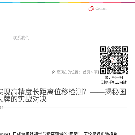
Contact
联系我们
您现在的位置：
首页
>
项目案例
>
激光位移
亲，扫一扫
浏览手机云网站
实现高精度长距离位移检测？——揭秘国
大牌的实战对决
14
cement Sensor）已成为机器视觉与精密测量的“眼睛”。无论是锂电池极片