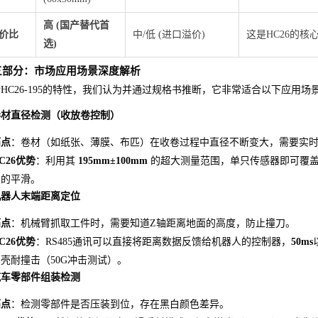
高 (国产替代首
价比
中/低 (进口溢价)
这是HC26的
选)
三部分：市场应用场景深度解析
HC26-195的特性，我们认为并通过规格书推断，它非常适合以下应用场
卷材直径检测（收放卷控制）
痛点
：卷材（如纸张、薄膜、布匹）在收卷过程中直径不断变大，需要实
C26优势
：利用其
195mm±100mm
的超大测量范围，单只传感器即可覆盖
制的平滑。
机器人末端距离定位
痛点
：机械臂抓取工件时，需要知道Z轴距离地面的高度，防止撞刀。
C26优势
：RS485通讯可以直接将距离数据反馈给机器人的控制器，
50ms
壳耐撞击（50G冲击测试）。
汽车零部件组装检测
痛点
：检测零部件是否压装到位，存在黑白颜色差异。