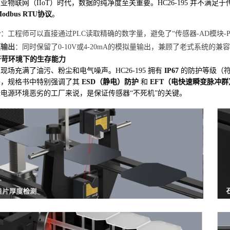
业物联网（IIoT）时代，数据的纯净度至关重要。HC26-195 并不满
odbus RTU协议
。
势
：工程师可以直接通过PLC读取精确的数字量，避免了“传感器-AD模块-
模输出
：同时保留了0-10V或4-20mA的模拟量输出，兼顾了老式系统的兼
 严苛环境下的生存能力
现场充满了油污、粉尘和电气噪声。HC26-195 拥有
IP67
的防护等级（符合
外，规格书中特别强调了其
ESD（静电）防护
和
EFT（电快速瞬变脉冲群
电源环境恶劣的工厂来说，是保证传感器“不死机”的关键。