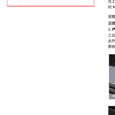
OPTEX奥泰斯CD22系列
在工
的
M
优
双
3.
工业
此
那些