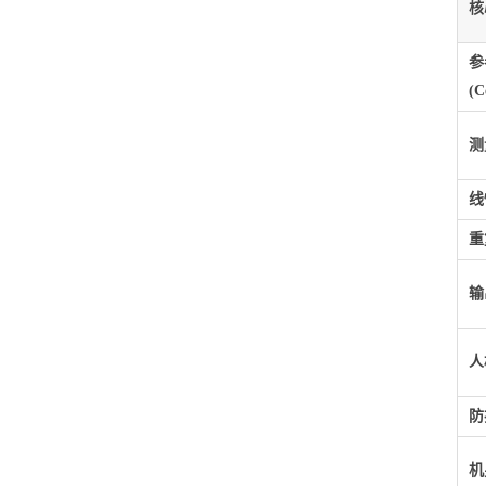
核
参
(C
测
线
重
输
人
防
机