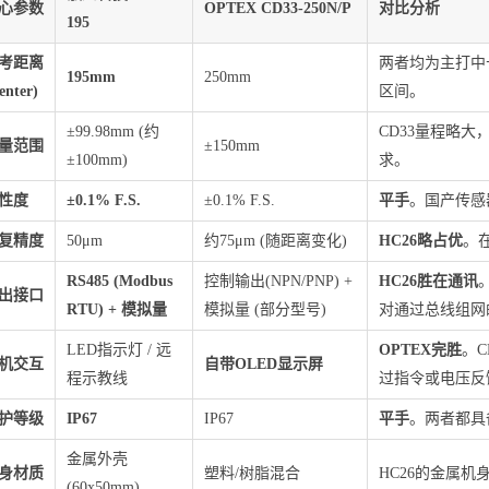
心参数
OPTEX CD33-250N/P
对比分析
195
考距离
两者均为主打中长距离
195mm
250mm
enter)
区间。
±99.98mm (约
CD33量程略大
量范围
±150mm
±100mm)
求。
性度
±0.1% F.S.
±0.1% F.S.
平手
。国产传感
复精度
50μm
约75μm (随距离变化)
HC26略占优
。
RS485 (Modbus
控制输出(NPN/PNP) +
HC26胜在通讯
。
出接口
RTU) + 模拟量
模拟量 (部分型号)
对通过总线组网
LED指示灯 / 远
OPTEX完胜
。C
机交互
自带OLED显示屏
程示教线
过指令或电压反馈
护等级
IP67
IP67
平手
。两者都具
金属外壳
身材质
塑料/树脂混合
HC26的金属机
(60x50mm)