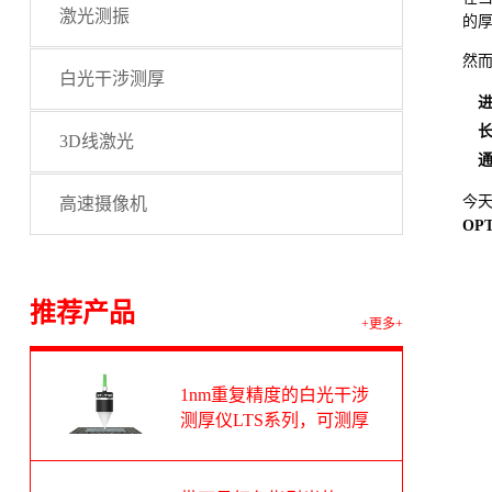
激光测振
的
然
白光干涉测厚
3D线激光
今天
高速摄像机
OP
推荐产品
+更多+
1nm重复精度的白光干涉
测厚仪LTS系列，可测厚
度范围1-100um