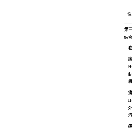
性
第
结合
H
H
外