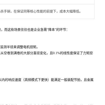
核心杀手锏，在保证同等核心性能的前提下，成本大幅降低。
景，而这些场景往往也是企业急需“降本”的环节：
时监测半径来调整电机扭矩。
从空卷到满卷的大部分直径变化，且0.1%的线性度保证了力矩控
以内的响应速度（高频模式下更快）能满足一般装配节拍，且金属