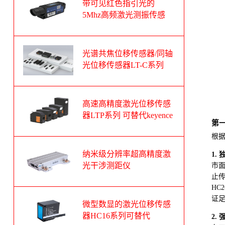
带可见红色指引光的
5Mhz高频激光测振传感
器
光谱共焦位移传感器/同轴
光位移传感器LT-C系列
可替代基恩士CL-3000系
列
高速高精度激光位移传感
器LTP系列 可替代keyence
第一
基恩士LK-G系列
根据
纳米级分辨率超高精度激
1.
光干涉测距仪
市面
止
HC
证足
微型数显的激光位移传感
器HC16系列可替代
2.