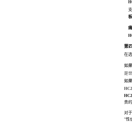
H
支
板
H
第
在
如
是
如果
HC2
HC
贵
对
“性