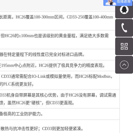
，HC26覆盖100-300mm区间，CD33-250覆盖100-400mm
，但HC26的±100mm也是该级别的黄金量程，满足绝大多数需
器在特定量程下的线性度已完全对标进口品牌。
在195mm中心点附近，HC26提供了极具竞争力的精度表现。
CD33通常需配合IO-Link或模拟量使用，而HC26标配Modbus，
的PLC系统更友好。
D33机身自带屏幕是其核心优势，由于HC26没有屏幕，调试需通
，虽然HC26更“硬核”，但CD33更直观。
备极高的工业防护能力。
身散热与抗冲击性更好；CD33则更加轻便紧凑。