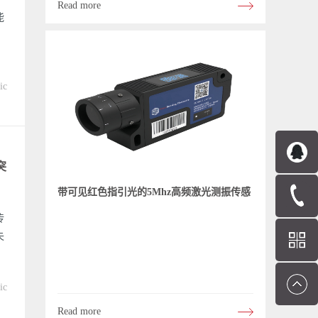
产成本的
Read more
更
能
市场竞争
m
半导体行业
求也稳步
导体量测
ic
亿美元，预
线
美元，年复合
可
2022
参
028 年
增长的驱
精
突
晶圆产能
理上，亚
带可见红色指引光的5Mhz高频激光测振传感
远
 年约占
器
传
大陆、台
0-
失
厂。值得
然占半导
过
%）。但
.
ic
体设备市
Read more