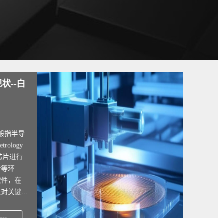
状--白
一般指半导
ology
和芯片进行
析等环
软件，在
关键...