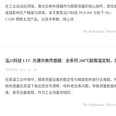
已成为提升产品良率、降低生
测量范围±500mm（300-1300mm）100-1000mmLTM2-800W 测量范围
在工业自动化领域，激光位移传感器作为精密测量的核心部件，其性
关键，正在重塑半导体行业的
宽，尤其在 800mm 以上远距离仍能保持高精度，而 LE550 在 1000m
直接影响生产精度与效率。本文聚焦泓川科技 HC8-400 与松下 HG-
格局。 市场规模及发展 随着
处精度下降。重复精度45μm±0.5-8mm（随距离变化，1000mm 处约
C1400 两款主流产品，从技术参数、核心优...
的持续增长，对检测设备的需
±8mm）LTM2-800W 优势显著，重复精度达 45μm（0.045mm），较
上升。据统计，2021 年全球半
LE550 的毫米级精度提升两个数量级，适合精密测量场景。线性误差
By Aleksandar Nikcev
与检测设备市场规模约为 73 
±4.5mm（0.5%FS）LTM2-800W 线性误差仅为 LE550 的 1/4.5，测量
计 2031 年将增长至 133 亿
势、应用场景等维度展开深度对比，揭示 HC8-400 在特定场景下的不
性度更优，数据一致...
增长率约 6.2%。另一份研究显示 
替代性及成本优势。一、技术参数对比：细节见真章1. 基础性能指标
年该市场约为 75.5 亿美元，到 2
数HC8-400HG-C1400差异分析测量范围400±200mm（200-600mm）
将达到 111 亿美元。这一市场
400±200mm（200-600mm）两者一致，覆盖中长距离测量场景。重复
泓川科技 LTC 光谱共焦传感器：全系列 200℃耐高温定制，
动力包括电子产品需求上升、
度200-400mm:150μm 400-600mm:400μm200-400mm:300μm 400-
扩张以及先进封装的普及。地
发布时间:
2025
-
04
-
08
破高温测量精度瓶颈
600mm:800μmHC8-400 在全量程精度表现更优，尤其在 400-600mm 
太地区占据最大市场份额，2021
距段，重复精度提升 50%，适合对稳定性要求高的精密测量。线性度
在高温工业环境中，精密测量设备的稳定性与精度始终是行业难题。
全球 一半以上，主要因为中国
200-400mm:±0.2%F.S. 400-600mm:±0.3%F.S.200-400mm:±0.2%F.S. 40
统传感器在高温下易出现信号漂移、材料老化等问题，导致测量数据
湾、韩国等地集中了大量晶圆
600mm:±0.3%F.S.线性度一致，满足工业级测量标准。温度特性
真，甚至设备故障。作为工业测量领域的...
注意的是，量测与检测设备虽
±0.05%F.S/℃±0.03%F.S/℃HG-C1400 理论温漂略优，但 HC8-400 通
体设备市场比例不高（约占 13
独特热稳设计，实际在高温环境（如 80℃）下表现更可靠，弥补参数..
By Aleksandar Nikcev
其增长速度往往超过整体半导
创新者，泓川科技推出的 LTC 光谱共焦传感器系列，突破性实现全型
场...