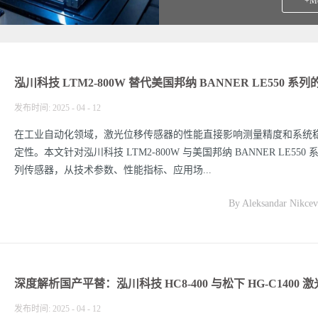
+M
参数和缺陷进行检测，把控产
由于半导体元件的微缩和复杂
与检测成为保障产品性能和良
环节，被视为芯片制造的“质量
脉。这些设备广泛应用于硅晶
泓川科技 LTM2-800W 替代美国邦纳 BANNER LE550 系列
的各步骤，以及封装测试、印
发布时间:
2025
-
04
-
12
可行性对比分析
检测等领域，确保从晶圆到成
阶段满足严格的技术规范。例
在工业自动化领域，激光位移传感器的性能直接影响测量精度和系统
圆制造中，自动检测系统可识
定性。本文针对泓川科技 LTM2-800W 与美国邦纳 BANNER LE550 
的缺陷、量测线宽和膜厚，在
列传感器，从技术参数、性能指标、应用场...
AOI 和 X 射线检测设备可发
的焊点空洞等缺陷。 半导体 “量
By Aleksandar Nikcev
在诸多难点，主要体现在检测
景等维度进行深度对比，探讨 LTM2-800W 替代 LE550 系列的可行性
高、检测速度与效率的平衡、
尤其突出其更高的测量精度和更快的采样频率优势。一、核心技术参
难度大等方面。这些技术难点
对比参数LTM2-800WBANNER LE550 系列对比结论测量原理激光三
了行业准入门槛，促使企业加
测量法激光三角测量法原理相同，均通过激光光斑在感光元件上的位
深度解析国产平替：泓川科技 HC8-400 与松下 HG-C1400 激
入，同时也推动了检测设备向
变化计算距离。参考距离800mm100-1000mm（LE550）LTM2-800W 
自动化方向发展。高效精准的
发布时间:
2025
-
04
-
12
位移传感器的技术对比与应用价值
800mm 为中心，覆盖更广的远距离测量场景，适合大尺寸物体检测。