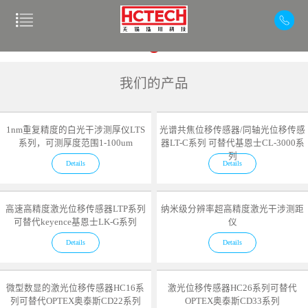
我们的产品
1nm重复精度的白光干涉测厚仪LTS
光谱共焦位移传感器/同轴光位移传感
系列，可测厚度范围1-100um
器LT-C系列 可替代基恩士CL-3000系
列
Details
Details
高速高精度激光位移传感器LTP系列
纳米级分辨率超高精度激光干涉测距
可替代keyence基恩士LK-G系列
仪
Details
Details
微型数显的激光位移传感器HC16系
激光位移传感器HC26系列可替代
列可替代OPTEX奥泰斯CD22系列
OPTEX奥泰斯CD33系列