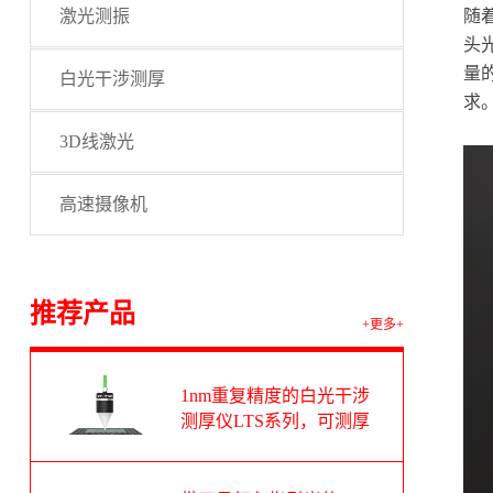
激光测振
随
头
量
白光干涉测厚
求
3D线激光
高速摄像机
推荐产品
+更多+
1nm重复精度的白光干涉
测厚仪LTS系列，可测厚
度范围1-100um