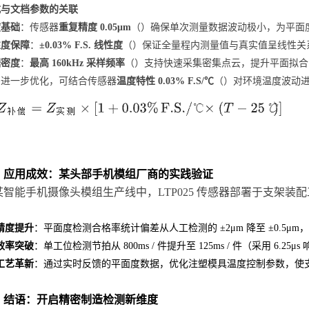
式与文档参数的关联
度基础
：传感器
重复精度 0.05μm
（）确保单次测量数据波动极小，为平面
性度保障
：
±0.03% F.S. 线性度
（）保证全量程内测量值与真实值呈线性关
据密度
：
最高 160kHz 采样频率
（）支持快速采集密集点云，提升平面拟合
需进一步优化，可结合传感器
温度特性 0.03% F.S/℃
（）对环境温度波动
、应用成效：某头部手机模组厂商的实践验证
某智能手机摄像头模组生产线中，LTP025 传感器部署于支架装
精度提升
：平面度检测合格率统计偏差从人工检测的 ±2μm 降至 ±0.5μm
效率突破
：单工位检测节拍从 800ms / 件提升至 125ms / 件（采用 6.
工艺革新
：通过实时反馈的平面度数据，优化注塑模具温度控制参数，使支架成
、结语：开启精密制造检测新维度