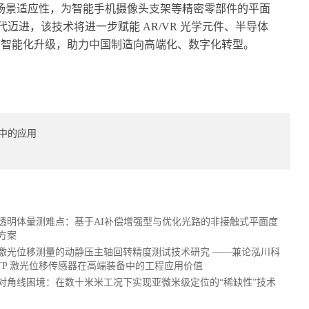
全场景适应性，为智能手机摄像头支架等精密零部件的平面
迈进，该技术将进一步赋能 AR/VR 光学元件、半导体
” 的智能化升级，助力中国制造向高端化、数字化转型。
备中的应用
透明体量测难点：基于AI补偿增强型与优化光路的非接触式平面度
方案
激光位移测量的动静压主轴回转精度测试技术研究 ——兼论泓川科
LTP 激光位移传感器在高端装备中的工程应用价值
对角线困境：在数十米米工况下实现亚微米级定位的“稀缺性”技术