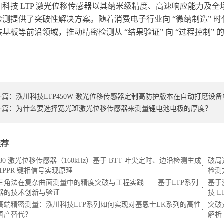
川科技 LTP 激光位移传感器以其纳米级精度、高速响应能力及
检测提供了突破性解决方案。随着消费电子行业向 “微纳制造” 时代
装基板等前沿领域，推动精密检测从 “结果验证” 向 “过程控制
一篇：
泓川科技LTP450W 激光位移传感器定制高防护版本在自动打磨设
一篇：
为什么要选择宽光斑激光位移传感器来测量锂电池电极的厚度？
推荐
080 激光位移传感器（160kHz）基于 BTT 叶尖定时、边沿检测生成
破局
1PPR 键相信号实现原理
检测
三角法在复杂曲面测量中的精度突破与工程实践——基于LTP系列
基于
器的技术创新与验证
技 
高端精密测量：泓川科技LTP系列如何实现对基恩士LK系列的高性
突破
国产替代？
解析