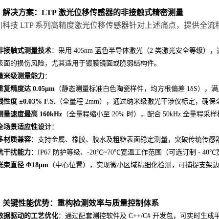
、解决方案：LTP 激光位移传感器的非接触式精密测量
川科技 LTP 系列高精度激光位移传感器针对上述痛点，提供全
非接触式测量技术
：采用 405nm 蓝色半导体激光（2 类激光安全等
表面的损伤风险，尤其适用于镀膜镜面或脆弱结构件。
微米级测量能力
：
重复精度达 0.05μm
（静态测量标准白色陶瓷样件，均方根偏差 1δS），
线性度 ±0.03% F.S.
（全量程 2mm），通过纳米级激光干涉仪标定，确
测量速度最高 160kHz
（全量程缩小至 20% 时），配合 50kHz 全量
全场景适应性设计
：
多材质兼容
：支持金属、橡胶、胶水及粗糙表面稳定测量，突破传统传感
抗干扰能力
：IP67 防护等级、-20℃~70℃宽温工作范围（可选订制 - 
光束直径 Φ18μm
（中心位置），实现微小区域精细化检测，可捕捉支架
、关键性能优势：重构检测效率与质量控制体系
数据驱动的工艺优化
：通过配套测控软件及 C++/C# 开发包，可实时生成平