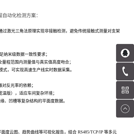
流程自动化检测方案：
级），通过激光三角法原理实现非接触检测，避免传统接触式测量对支架
满足纳米级数据一致性要求；
保全量程范围内测量值与真实值高度吻合；
程采样模式，可实现高速生产线实时数据采集。
器对反光率的依赖；
40℃宽温版），适应车间复杂环境；
边缘、凹槽等复杂结构的平面度数据。
面度云图、趋势曲线等可视化报告，结合 RS485/TCP/IP 等多元