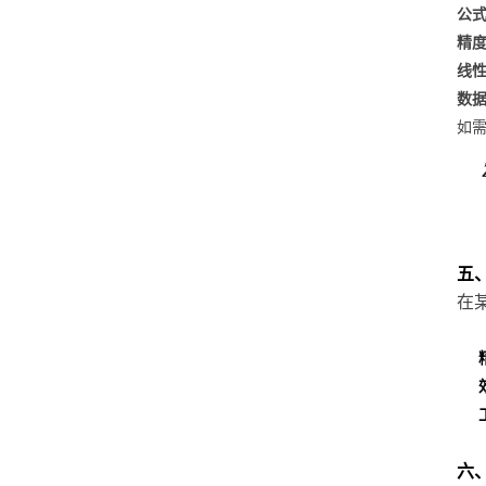
公
精
线
数
如
五
在
六