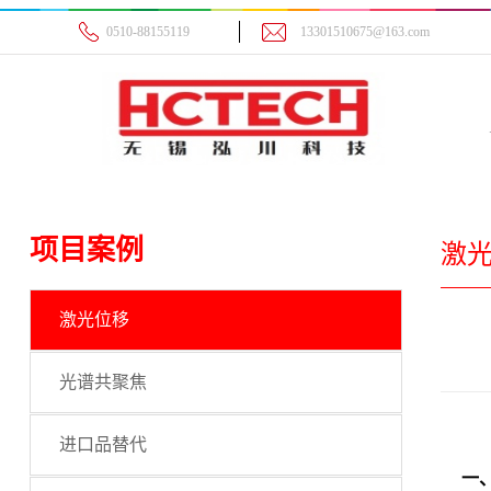
0510-88155119
13301510675@163.com
项目案例
激
激光位移
光谱共聚焦
进口品替代
一