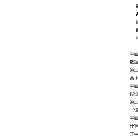
平
数
通过
高 
平
假设
通过
（该
平
计算
其中 