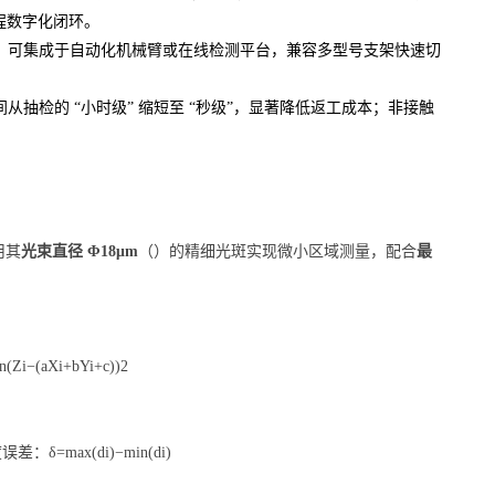
流程数字化闭环。
，可集成于自动化机械臂或在线检测平台，兼容多型号支架快速切
抽检的 “小时级” 缩短至 “秒级”，显著降低返工成本；非接触
用其
光束直径 Φ18μm
（）的精细光斑实现微小区域测量，配合
最
(Zi
−
(aXi+bYi+c))2
δ=max(di)
−
min(di)