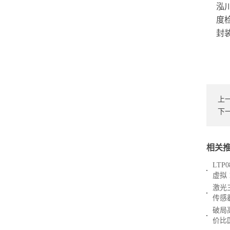
泓
度
封
上
下
相关
LTP
虚拟 
激光
传感
破局
价比