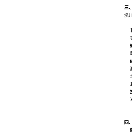
三
泓
四