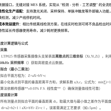
数据接口，无缝对接 MES 系统，实现从 “检测 - 分析 - 工艺调整” 的全
柔性化生产适配
：支持激光关闭、采样保持、单脉冲触发等外部输入功能
换检测，减少产线停机时间。
成本效益提升
：相比传统离线检测方案，在线实时检测可将不良品检出时间从
特性延长传感器使用寿命，减少耗材更换频率。
面度计算逻辑与公式
据采集
 LTP025 传感器采集摄像头支架表面
离散点的三维坐标
（Xi,Yi,Zi），利
160kHz 采样频率
（）获取高密度点云数据。
面拟合（最小二乘法）
拟合平面方程为：Z=aX+bY+c
最小化各点到平面的垂直距离平方和，求解系数 a,b,c，公式为：min∑i=1n
算法依赖传感器**±0.03% F.S. 线性度**（）确保测量值线性可靠）
面度误差计算
所有测量点到拟合平面的垂直距离 di，取最大值与最小值之差作为平面度误差：
di=a2+b2+1∣aXi+bYi
−
Zi+c∣，误差需满足工艺要求（如≤5μm）。