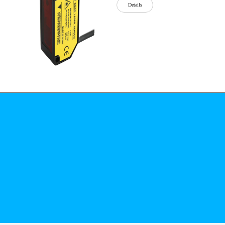
Details
公司简介
文化
无
Details
锡
泓
川
科
Details
技
有