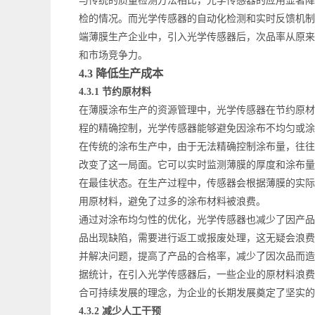
与传统的质量检测方法相比，光学传感器的应用显著降
检的情况。而光学传感器的自动化检测和实时反馈机制
端薄膜生产企业中，引入光学传感器后，次品率从原来的 
和市场竞争力。
4.3 降低生产成本
4.3.1 节约原材料
在薄膜涂布生产的资源管理中，光学传感器在节约原材
程的精确控制，光学传感器能够避免因涂布不均匀或涂
在传统的涂布生产中，由于无法精确控制涂布量，往往
改变了这一局面。它可以实时监测薄膜的厚度和涂布量
在最佳状态。在生产过程中，传感器会根据薄膜的实际
用原材料，避免了过多的涂布材料被浪费。
通过对涂布均匀性的优化，光学传感器也减少了因产品
品出现缺陷，需要进行返工或报废处理，这无疑会浪费
并解决问题，提高了产品的合格率，减少了因次品而造
据统计，在引入光学传感器后，一些企业的原材料浪费率
合可持续发展的理念，为企业的长期发展奠定了坚实的
4.3.2 减少人工干预