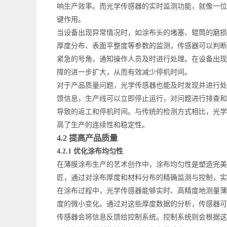
响生产效率。而光学传感器的实时监测功能，就像一位
键作用。
当设备出现异常情况时，如涂布头的堵塞、辊筒的磨损
厚度分布、表面平整度等参数的监测，传感器可以判断
紧急的号角，通知操作人员及时进行处理。在设备出现
障的进一步扩大，从而有效减少停机时间。
对于产品质量问题，光学传感器也能及时发现并进行处
馈信息，生产线可以立即停止运行，对问题进行排查和
导致的返工和停机时间。与传统的检测方式相比，光学
高了生产的连续性和稳定性。
4.2 提高产品质量
4.2.1 优化涂布均匀性
在薄膜涂布生产的艺术创作中，涂布均匀性是塑造完美
匠，通过对涂布厚度和材料分布的精确监测与控制，实
在涂布过程中，光学传感器能够实时、高精度地测量薄
度的微小变化。通过对这些厚度数据的分析，传感器可
传感器会将信息反馈给控制系统。控制系统则会根据这