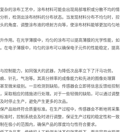
复杂的涂布工艺中，涂布材料可能会出现局部堆积或分散不均的情
分析，检测出涂布材料的分布状态。当发现材料分布不均匀时，控
头的角度、调整涂布液的喷射方向等，使涂布材料能够更加均匀地
升作用。在光学薄膜中，均匀的涂布可以提高薄膜的光学性能，如
。在电子薄膜中，均匀的涂布可以确保电子元件的性能稳定，提高
与控制能力，如同强大的武器，为降低次品率立下了汗马功劳。
痕、针孔、气泡等。其高分辨率的成像能力和先进的图像处理算
甚至微米级别。一旦检测到缺陷，传感器会立即将信息反馈给控制
，采取相应的措施进行处理。对于一些轻微的缺陷，可以通过调整
及时停止生产，避免产生更多的次品。
保产品始终符合质量标准。在生产过程中，传感器会不断地将采集
标准时，控制系统会及时进行调整，保证生产过程的稳定性和一致
制在极小的范围内，确保产品的厚度均匀性符合要求。