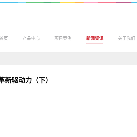
首页
产品中心
项目案例
新闻资讯
关于我们
革新驱动力（下）