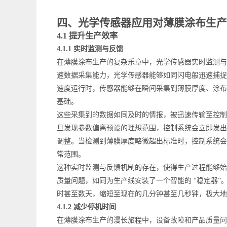
四、光学传感器应用对薄膜涂布生产
4.1 提升生产效率
4.1.1 实时监测与反馈
在薄膜涂布生产的复杂乐章中，光学传感器实时监测与
速数据采集能力，光学传感器能够如同闪电般迅速捕捉
速度运行时，传感器能够在瞬间采集到薄膜厚度、涂布
基础。
这些采集到的数据如同及时的情报，被迅速传输至控制
旦发现参数偏离预设的理想范围，控制系统会立即发出
调整。当检测到薄膜厚度略微超出标准时，控制系统会
常范围。
这种实时监测与反馈机制的存在，使得生产过程能够始
质量问题，如同为生产线安装了一个智能的 “稳定器
时甚至数天，缩短至现在的几分钟甚至几秒钟，极大地
4.1.2 减少停机时间
在薄膜涂布生产的漫长旅程中，设备故障和产品质量问