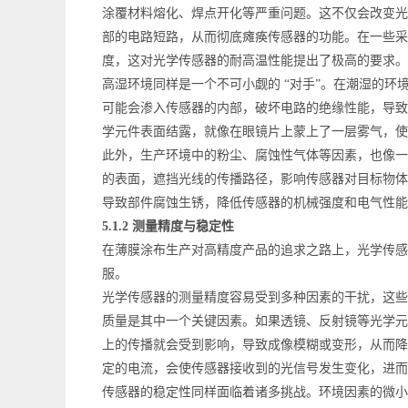
涂覆材料熔化、焊点开化等严重问题。这不仅会改变光
部的电路短路，从而彻底瘫痪传感器的功能。在一些采
度，这对光学传感器的耐高温性能提出了极高的要求。
高湿环境同样是一个不可小觑的 “对手”。在潮湿的
可能会渗入传感器的内部，破坏电路的绝缘性能，导致
学元件表面结露，就像在眼镜片上蒙上了一层雾气，使
此外，生产环境中的粉尘、腐蚀性气体等因素，也像一
的表面，遮挡光线的传播路径，影响传感器对目标物体
导致部件腐蚀生锈，降低传感器的机械强度和电气性能
5.1.2 测量精度与稳定性
在薄膜涂布生产对高精度产品的追求之路上，光学传感
服。
光学传感器的测量精度容易受到多种因素的干扰，这些
质量是其中一个关键因素。如果透镜、反射镜等光学元
上的传播就会受到影响，导致成像模糊或变形，从而降
定的电流，会使传感器接收到的光信号发生变化，进而
传感器的稳定性同样面临着诸多挑战。环境因素的微小