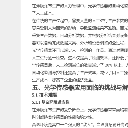
在薄膜涂布生产的人力管理中，光学传感器的自动化监
了人工成本。
在传统的生产过程中，需要大量的人工进行生产参数的
容易受到人为因素的影响，导致监测结果不准确。而光
采集生产数据，自动分析数据，并根据分析结果对设备
器可以自动完成数据采集、分析和设备调整的全过程，
光学传感器还可以减少人工检测的工作量。通过对薄膜
人工进行逐一检查。这不仅提高了检测效率，还降低了
学传感器后，人工检测岗位的数量减少了 30% 以上
自动化监测与控制还提高了生产效率，减少了因人工操
生产成本，提高了企业的经济效益。
五、光学传感器应用面临的挑战与解
5.1 技术难题
5.1.1 复杂环境适应性
在薄膜涂布生产的复杂舞台上，光学传感器常常面临着
时刻威胁着传感器的性能和稳定性。
高温环境是其中一个强大的 “敌人”。当温度急剧升