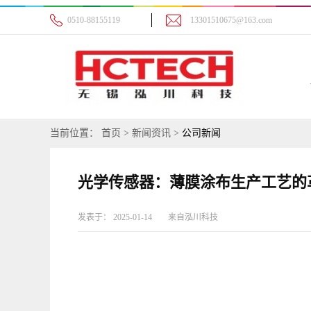
0510-88155119
13301510675@163.com
当前位置：
首页
>
新闻资讯
>
公司新闻
光学传感器：薄膜涂布生产工艺的
发表于：
2025-01-14
来自
泓川科技