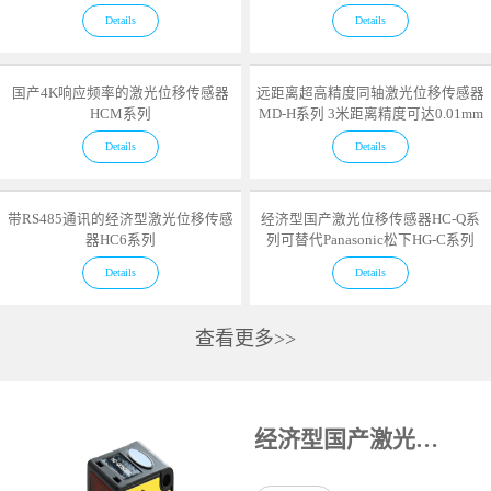
Details
Details
国产4K响应频率的激光位移传感器
远距离超高精度同轴激光位移传感器
HCM系列
MD-H系列 3米距离精度可达0.01mm
Details
Details
带RS485通讯的经济型激光位移传感
经济型国产激光位移传感器HC-Q系
器HC6系列
列可替代Panasonic松下HG-C系列
Details
Details
查看更多>>
经济型国产激光位移传感器HC-Q系列可替代Panasonic松下HG-C系列