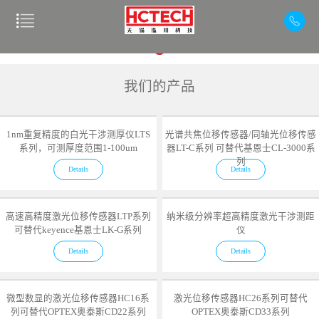
我们的产品
1nm重复精度的白光干涉测厚仪LTS
光谱共焦位移传感器/同轴光位移传感
系列，可测厚度范围1-100um
器LT-C系列 可替代基恩士CL-3000系
列
Details
Details
高速高精度激光位移传感器LTP系列
纳米级分辨率超高精度激光干涉测距
可替代keyence基恩士LK-G系列
仪
Details
Details
微型数显的激光位移传感器HC16系
激光位移传感器HC26系列可替代
列可替代OPTEX奥泰斯CD22系列
OPTEX奥泰斯CD33系列