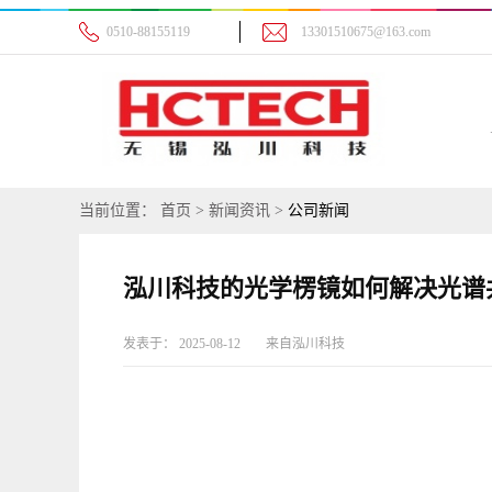
0510-88155119
13301510675@163.com
当前位置：
首页
>
新闻资讯
>
公司新闻
泓川科技的光学楞镜如何解决光谱
发表于：
2025-08-12
来自
泓川科技
题？