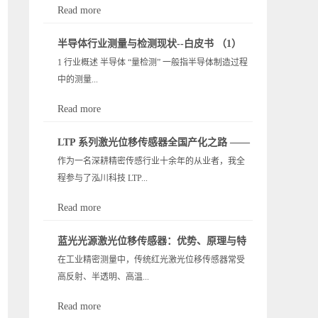
Read more
态，以及对量测检测领域的影响，包括市场驱动
半导体行业测量与检测现状--白皮书 （1）
力、挑战和技术演进路线等。 3.1 产业发展现状 全
1 行业概述 半导体 “量检测” 一般指半导体制造过程
球与中国市场规模： 受益于 5G、AI、物联网等需求
中的测量...
推动，全球半导体设备市场近年来快速扩张，2019
年2022 年从 598 亿美元增长至 1,076 亿美元。2023
Read more
年由于芯片下游需求疲软出现小幅下滑，全球设备
与检测（Metrology & Inspection），涵盖对晶圆和芯
销售额约 1,063 亿美元，同比下降 1.3%。其中，中
LTP 系列激光位移传感器全国产化之路 ——
片进行尺寸测量、缺陷检测、测试分析等环节。这
国大陆仍是全球最大的半导体设备市场，2023 年采
作为一名深耕精密传感行业十余年的从业者，我全
从技术依赖到自主可控的心路历程
类设备通过精密仪器和软件，在晶圆制造从光刻到
购约 367 亿美元设备，占全球约 34.5%。在这一大背
程参与了泓川科技 LTP...
封装的各阶段对关键参数和缺陷进行检测，把控产
景下，用于工艺控制的量测 / 检测设备（即良率检测
品良率。由于半导体元件的微缩和复杂化，量测与
设备）也保持增长：2023 年全球半导体量测和检测
Read more
检测成为保障产品性能和良率的核心环节，被视为
设备市场规模达 128.3亿美元，同比增长 1.6%，
系列高速高精度激光三角位移传感器的全国产化攻
芯片制造的“质量保障”命脉。这些设备广泛应用于硅
2019-2023 年 CAGR 高达19.1%。中国大陆市场同期
蓝光光源激光位移传感器：优势、原理与特
坚。这段从 “全盘进口” 到 “100% 自主可控” 的历
晶圆制造线的各步骤，以及封装测试、印刷电路板
由 16.9 亿美元增至约...
在工业精密测量中，传统红光激光位移传感器常受
殊场景解决方案 —— 泓川科技 LTP 系列
程，不仅是一款产品的突围，更是中国高端工业传
检测等领域，确保从晶圆到成品的每一阶段满足严
高反射、半透明、高温...
感器打破封锁、实现自立自强的真实缩影。当前，
405nm 定制方案解析
格的技术规范。例如，在晶圆制造中，自动检测系
中国已是全球最大的制造业基地与工业传感器消费
统可识别光刻中的缺陷、量测线宽和膜厚，在封装
Read more
市场，智能制造、半导体、锂电、汽车电子等领域