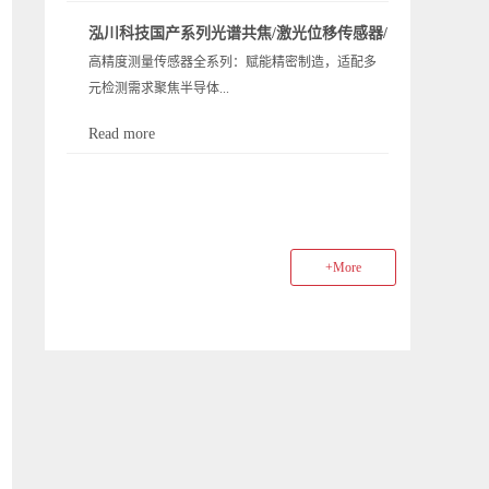
中 AOI 和 X 射线检测设备可发现封装内部的焊点空
红热等特殊场景限制，而蓝光光源（405nm 波长）
对纳米级位移测量的需求呈爆发式增长。而激光三
洞等缺陷。 半导体 “量检测” 存在诸多难点，主要体
泓川科技国产系列光谱共焦/激光位移传感器/
凭借独特物理特性实现突破。以下通过 “一问一答”
角位移传感器作为精密测控的 “核心标尺”，长期被
现在检测精度要求高、检测速度与效率的平衡、缺
高精度测量传感器全系列：赋能精密制造，适配多
白光干涉测厚产品性能一览
形式，详解蓝光传感器的优势、原理构造，并结合
欧美日品牌垄断 —— 高端型号依赖进口核心器件，
陷检测难度大等方面。这些技术难点直接推高了...
元检测需求聚焦半导体...
泓川科技 LTP 系列定制方案，看其如何解决特殊环
不仅采购成本高出 30%-50%，交期动辄 3-6 个月，
境测量难题。1. 蓝光光源激光位移传感器相比传统
更面临供应链断供、技术卡脖子的致命风险。在国
Read more
红光，核心优势是什么？蓝光传感器的核心优势源
产替代成为国家战略、产业链安全重于一切的今
、光学膜、机械加工等领域的精密检测核心痛点，
于 405nm 波长的物理特性，相比传统 655nm 左右的
天，高端传感器的全国产化，早已不是选择题，而
我们推出全系列高性能测量传感器，覆盖 “测厚、对
红光，主要体现在三方面：更高横向分辨率：根据
是关乎制造业根基的必答题。LTP 系列的国产化之
焦、位移” 三大核心应用场景，以 “高精准、高速
瑞利判据，光学分辨率与波长成反比。蓝光波长仅
路，正是在这样的时代背景下，一群中国传感人用
度、高适配” 为设计核心，为您的工艺控制与质量检
为红光的 62%（405nm/655nm≈0.62），相同光学系
坚守与突破，写下的硬核答卷。一、...
+More
测提供可靠技术支撑。以下为各产品系列的详细介
统下横向分辨率可提升约 38%，能形成更小光斑
绍：1.LTS-IR 红外干涉测厚传感器：半导体材料测
（如泓川 LTP025 蓝光版光斑最小达 Φ18μm），适配
厚专属核心用途：专为硅、碳化硅、砷化镓等半导
芯片针脚、晶圆等微米级结构测量。更强信号稳定
体材料设计，精准实现晶圆等器件的厚度测量。性
性：蓝光单光子能量达 3.06eV，远高于红光的
能优点：精度卓越：±0.1μm 线性精度 + 2nm 重复精
2.05eV。在低反射率材料（如橡胶、...
度，确保测量数据稳定可靠；量程适配：覆盖
10μm2mm 测厚范围，满足多数半导体材料检测需
求；高效高速：40kHz 采样速度，快速捕捉厚度数
据，适配在线检测节奏；灵活适配：宽范围工作距