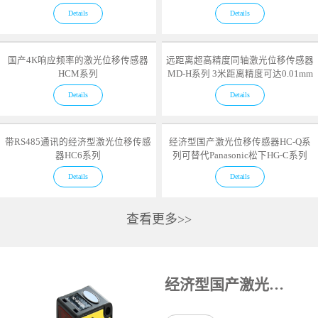
Details
Details
国产4K响应频率的激光位移传感器
远距离超高精度同轴激光位移传感器
HCM系列
MD-H系列 3米距离精度可达0.01mm
Details
Details
带RS485通讯的经济型激光位移传感
经济型国产激光位移传感器HC-Q系
器HC6系列
列可替代Panasonic松下HG-C系列
Details
Details
查看更多>>
经济型国产激光位移传感器HC-Q系列可替代Panasonic松下HG-C系列