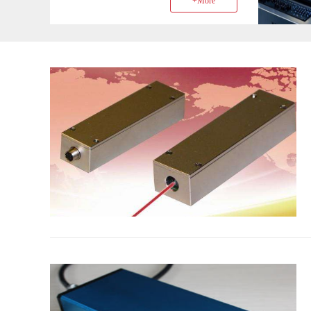
+More
导体设备市场近年来快速扩张，2019 年
2022 年从 598 亿美元增长至 1,076 亿美
元。2023 年由于芯片下游需求疲软出现
小幅下滑，全球设备销售额约 1,063 亿美
元，同比下降 1.3%。其中，中国大陆仍
是全球最大的半导体设备市场，2023 年
采购约 367 亿美元设备，占全球约
34.5%。在这一大背景下，用于工艺控制
的量测 / 检测设备（即良率检测设备）也
保持增长：2023 年全球半导体量测和检
测设备市场规模达 128.3亿美元，同比增
长 1.6%，2019-2023 年 CAGR 高达
19.1%。中国大陆市场同期由 16.9 亿美
元增至约 42.3亿美元，占全球比重从
26.5% 提升至约 33%。尽管短期增速有
所区别，但中长期看大陆市场增势强
劲，预计2025 年中国大陆量测设备销售
将继续两位数增长。 行业格局与竞争：