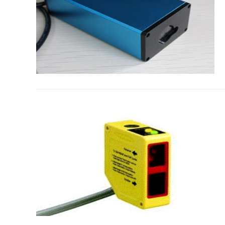
半导体量检测设备属于高技术壁垒行
业， 全球市场集中度极高。前道量测 /
检测领域被少数国际巨头垄断， 前五大
厂商市占率超过 80%。美国科磊公司
(KLA) 是绝对龙头，在光学检测和裸晶
圆检测等核心领域市占率超过 50%。
KLA 在光学晶圆检查和无图形晶圆检测
等关键市场份额甚至高达 85% 以上，在
套刻量测市场份额超 66%。美国应用材
料 (AMAT) 和美国 ONTO Innovation 分
列第二、第三位，合计约占全球 市 场 的
30%。此 外，日 本 日 立 高 新
(HitachiHigh-Tech)、荷兰 ASML（并购
HMI 进军电子束检测）、日本
Lasertec（光罩 EU...