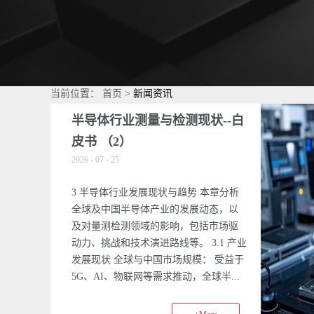
当前位置：
首页
>
新闻资讯
半导体行业测量与检测现状--白
皮书 （2）
2026
-
07
-
25
3 半导体行业发展现状与趋势 本章分析
全球及中国半导体产业的发展动态，以
及对量测检测领域的影响，包括市场驱
动力、挑战和技术演进路线等。 3.1 产业
发展现状 全球与中国市场规模： 受益于
5G、AI、物联网等需求推动，全球半...