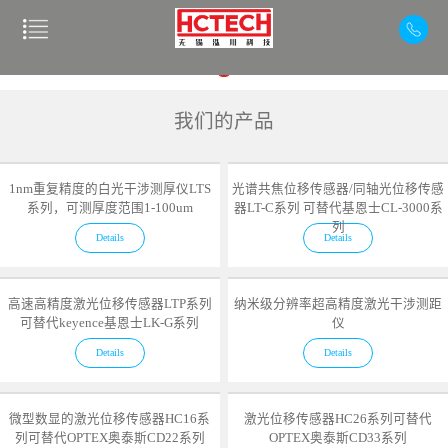
我们的产品
1nm重复精度的白光干涉测厚仪LTS
光谱共焦位移传感器/同轴光位移传感
系列，可测厚度范围1-100um
器LT-C系列 可替代基恩士CL-3000系
列
Details
Details
高速高精度激光位移传感器LTP系列
纳米级分辨率超高精度激光干涉测距
可替代keyence基恩士LK-G系列
仪
Details
Details
微型数显的激光位移传感器HC16系
激光位移传感器HC26系列可替代
列可替代OPTEX奥泰斯CD22系列
OPTEX奥泰斯CD33系列