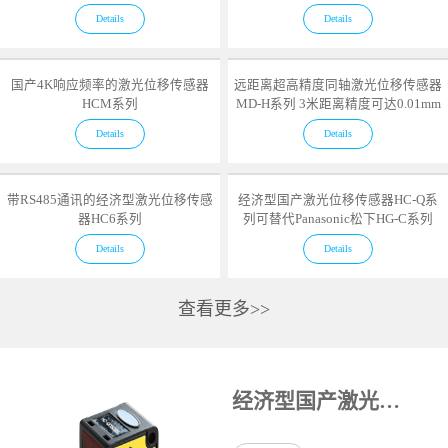
Details
Details
国产4K响应频率的激光位移传感器
远距离超高精度同轴激光位移传感器
HCM系列
MD-H系列 3米距离精度可达0.01mm
Details
Details
带RS485通讯的经济型激光位移传感
经济型国产激光位移传感器HC-Q系
器HC6系列
列可替代Panasonic松下HG-C系列
Details
Details
查看更多>>
经济型国产激光位移传感器HC-Q系列可替代Panasonic松下HG-C系列