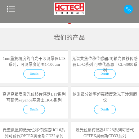
我们的产品
1nm重复精度的白光干涉测厚仪LTS
光谱共焦位移传感器/同轴光位移传感
系列，可测厚度范围1-100um
器LT-C系列 可替代基恩士CL-3000系
列
Details
Details
高速高精度激光位移传感器LTP系列
纳米级分辨率超高精度激光干涉测距
可替代keyence基恩士LK-G系列
仪
Details
Details
微型数显的激光位移传感器HC16系
激光位移传感器HC26系列可替代
列可替代OPTEX奥泰斯CD22系列
OPTEX奥泰斯CD33系列