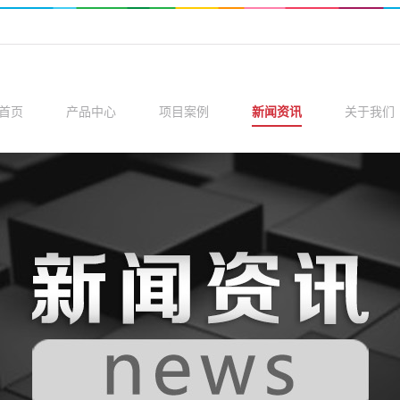
首页
产品中心
项目案例
新闻资讯
关于我们