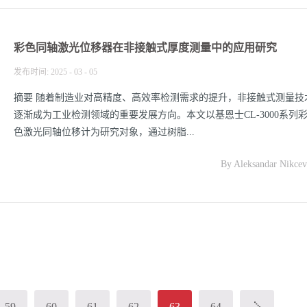
3 个月起。”“简直是坐地起价！” 老张气得踹了一脚检测台，“去年买
与之抗衡的选择？答案是肯定的 —— 泓川科技 LTP025 激光位移传感
10 台 LK-G80 花了 420 万，现在说不行就不行？” 一旁的德国...
器，不仅将重复精度做到 0.05um（远超 1um 标准），更在功能、性
上全面对标进口品牌，成为替代进口的优选方案。一、LTP025 工作原
彩色同轴激光位移器在非接触式厚度测量中的应用研究
理：蓝光激光赋能，精准捕捉微小位移激光位移传感器的核心原理是
发布时间:
2025
-
03
-
05
过激光发射与接收，计算光束传播时间或相位差，从而精准测量目标
离。泓川科技 LTP025 采用405nm 蓝色半导体激光（2 类激光，4.9mw
摘要 随着制造业对高精度、高效率检测需求的提升，非接触式测量技
功率），相比传统红光激光，蓝光波长更短、聚焦性更强，能有效减
逐渐成为工业检测领域的重要发展方向。本文以基恩士CL-3000系列
被测物体表面反光、颜色差异带来的测量误差。其测量中心距离为
色激光同轴位移计为研究对象，通过树脂...
25mm，量程 2mm（检测范围 ±1mm），以量程中心位置为基准，通
纳米级高精度激光干涉仪标定验证，确保每一组测量数据的准确性。
By Aleksandar Nikcev
配 Φ18um 的超细光束直径（中心位置），即使是微小零件、精密表面
板、胚料和玻璃薄膜三类典型应用案例，系统分析了其技术原理、测
的位移变化，也能被精准捕捉。二、核心功能：全面覆盖工业场景，
优势及实际应用效果。研究表明，该技术通过共焦光路设计、光轴校
配多样化需求LTP025 在功能设计上充分考虑工业实用性，核心功能覆
算法及多传感器融合技术，能够实现±0.2μm级测量精度，解决了传统
盖测量、输出、控制、防护等全维度：多模式信号输出：支持 0-5V/0-
触式测量存在的效率低、误差大、损伤工件等痛点，为工业检测智能
10V/-101...
转型提供了有效解决方案。1. 引言 在精密制造领域，厚度作为关键尺
寸参数直接影响产品质量。传统接触式测量工具（如千分尺、接触式
感器）存在检测效率低（单次测量耗时3-5秒）、人为误差率高（约
0.5%-1.2%）、易损伤工件等问题。非接触式激光测量技术因具有无
59
60
61
62
63
64