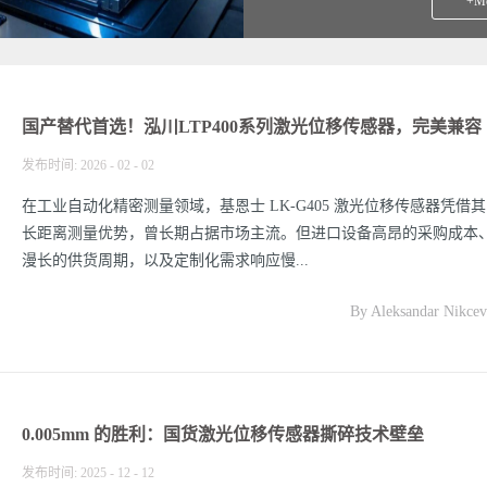
+M
参数和缺陷进行检测，把控产
由于半导体元件的微缩和复杂
与检测成为保障产品性能和良
环节，被视为芯片制造的“质量
脉。这些设备广泛应用于硅晶
国产替代首选！泓川LTP400系列激光位移传感器，完美兼容
的各步骤，以及封装测试、印
发布时间:
2026
-
02
-
02
基恩士LK-G405，降本50%+赋能精密测量
检测等领域，确保从晶圆到成
阶段满足严格的技术规范。例
在工业自动化精密测量领域，基恩士 LK-G405 激光位移传感器凭借其
圆制造中，自动检测系统可识
长距离测量优势，曾长期占据市场主流。但进口设备高昂的采购成本
的缺陷、量测线宽和膜厚，在
漫长的供货周期，以及定制化需求响应慢...
AOI 和 X 射线检测设备可发
的焊点空洞等缺陷。 半导体 “量
By Aleksandar Nikcev
在诸多难点，主要体现在检测
等问题，逐渐成为制造业降本增效的 “拦路虎”。如今，无锡泓川科技
高、检测速度与效率的平衡、
出的LTP400/LTP400W 系列激光位移传感器，以 “性能对标进口、成
难度大等方面。这些技术难点
直降一半、适配更灵活” 的核心优势，成为基恩士 LK-G405 的理想国
了行业准入门槛，促使企业加
替代方案，已广泛应用于新能源、半导体、汽车、3C 等多行业。一、
0.005mm 的胜利：国货激光位移传感器撕碎技术壁垒
入，同时也推动了检测设备向
性能深度对标：LTP400 系列与 LK-G405 参数 PK，实力不相上下作
自动化方向发展。高效精准的
发布时间:
2025
-
12
-
12
针对性替代方案，泓川 LTP400 系列在核心测量指标上与基恩士 LK-