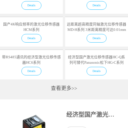
Details
Details
国产4K响应频率的激光位移传感器
远距离超高精度同轴激光位移传感器
HCM系列
MD-H系列 3米距离精度可达0.01mm
Details
Details
带RS485通讯的经济型激光位移传感
经济型国产激光位移传感器HC-Q系
器HC6系列
列可替代Panasonic松下HG-C系列
Details
Details
查看更多>>
经济型国产激光位移传感器HC-Q系列可替代Panasonic松下HG-C系列