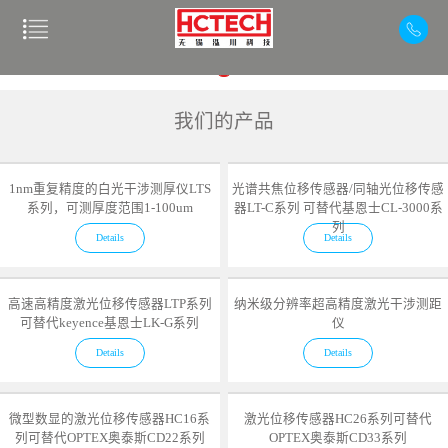
我们的产品
1nm重复精度的白光干涉测厚仪LTS
光谱共焦位移传感器/同轴光位移传感
系列，可测厚度范围1-100um
器LT-C系列 可替代基恩士CL-3000系
列
Details
Details
高速高精度激光位移传感器LTP系列
纳米级分辨率超高精度激光干涉测距
可替代keyence基恩士LK-G系列
仪
Details
Details
微型数显的激光位移传感器HC16系
激光位移传感器HC26系列可替代
列可替代OPTEX奥泰斯CD22系列
OPTEX奥泰斯CD33系列