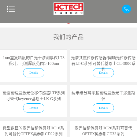
我们的产品
1nm重复精度的白光干涉测厚仪LTS
光谱共焦位移传感器/同轴光位移传感
系列，可测厚度范围1-100um
器LT-C系列 可替代基恩士CL-3000系
列
Details
Details
高速高精度激光位移传感器LTP系列
纳米级分辨率超高精度激光干涉测距
可替代keyence基恩士LK-G系列
仪
Details
Details
微型数显的激光位移传感器HC16系
激光位移传感器HC26系列可替代
列可替代OPTEX奥泰斯CD22系列
OPTEX奥泰斯CD33系列