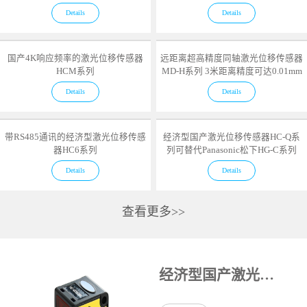
Details
Details
国产4K响应频率的激光位移传感器
远距离超高精度同轴激光位移传感器
HCM系列
MD-H系列 3米距离精度可达0.01mm
Details
Details
带RS485通讯的经济型激光位移传感
经济型国产激光位移传感器HC-Q系
器HC6系列
列可替代Panasonic松下HG-C系列
Details
Details
查看更多>>
经济型国产激光位移传感器HC-Q系列可替代Panasonic松下HG-C系列