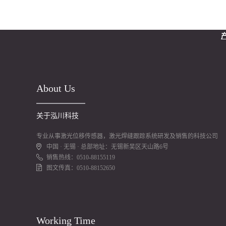
About Us
关于泓川科技
专业从事激光位移传感器，激光焊缝跟踪系统研发及销售的科技公司
中国 · 无锡 · 总部地址：无锡新吴区天山路6号
销售热线：0510-88155119
图文传真：0510-88152650
Working Time