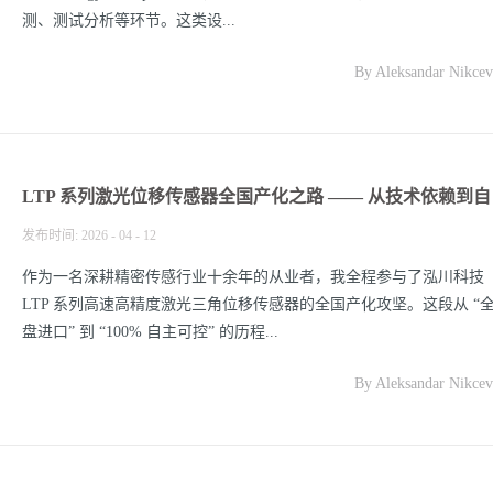
亿美元增至约 42.3亿美元，占全球比重从 26.5% 提升至约 33%。尽管
测、测试分析等环节。这类设...
的持续增长，对检测设备的需
短期增速有所区别，但中长期看大陆市场增势强劲，预计2025 年中国
上升。据统计，2021 年全球半
陆量测设备销售将继续两位数增长。 行业格局与竞争： 半导体量检测
By Aleksandar Nikcev
与检测设备市场规模约为 73 
设备属于高技术壁垒行业， 全球市场集中度极高。前道量测 / 检测领
计 2031 年将增长至 133 亿
备通过精密仪器和软件，在晶圆制造从光刻到封装的各阶段对关键参
被少数国际巨头垄断， 前五大厂商市占率超过 80%。美国科磊公司
增长率约 6.2%。另一份研究显示 
和缺陷进行检测，把控产品良率。由于半导体元件的微缩和复杂化，
(KLA) 是绝对龙头，在光学检测和裸晶圆检测等核心领...
年该市场约为 75.5 亿美元，到 2
测与检测成为保障产品性能和良率的核心环节，被视为芯片制造的“质
将达到 111 亿美元。这一市场
量保障”命脉。这些设备广泛应用于硅晶圆制造线的各步骤，以及封装
LTP 系列激光位移传感器全国产化之路 —— 从技术依赖到自
动力包括电子产品需求上升、
测试、印刷电路板检测等领域，确保从晶圆到成品的每一阶段满足严
扩张以及先进封装的普及。地
发布时间:
2026
-
04
-
12
主可控的心路历程
的技术规范。例如，在晶圆制造中，自动检测系统可识别光刻中的缺
太地区占据最大市场份额，2021
陷、量测线宽和膜厚，在封装中 AOI 和 X 射线检测设备可发现封装
作为一名深耕精密传感行业十余年的从业者，我全程参与了泓川科技
全球 一半以上，主要因为中国
部的焊点空洞等缺陷。 半导体 “量检测” 存在诸多难点，主要体现在
LTP 系列高速高精度激光三角位移传感器的全国产化攻坚。这段从 “
湾、韩国等地集中了大量晶圆
测精度要求高、检测速度与效率的平衡、缺陷检测难度大等方面。这
盘进口” 到 “100% 自主可控” 的历程...
注意的是，量测与检测设备虽
技术难点直接推高了行业准入门槛，促使企业加大研发投入，同时也
体设备市场比例不高（约占 13
动了检测设备向智能化、自动化方向发展。高效精准的检测技术已成
By Aleksandar Nikcev
其增长速度往往超过整体半导
提升产品良率、降低生产成本的关键，正在重塑半导体行业的市场竞
，不仅是一款产品的突围，更是中国高端工业传感器打破封锁、实现
场...
格局。 市场规模及发展 随着半导体行业的持续增长，对检测设备的需
立自强的真实缩影。当前，中国已是全球最大的制造业基地与工业传
求也稳步上升。据统计，2021 年全球半导体量测与检测设备市场规模
器消费市场，智能制造、半导体、锂电、汽车电子等领域对纳米级位
为 73 亿美元，预计 2031 年将增长至 133 亿美元，年复合增长率约