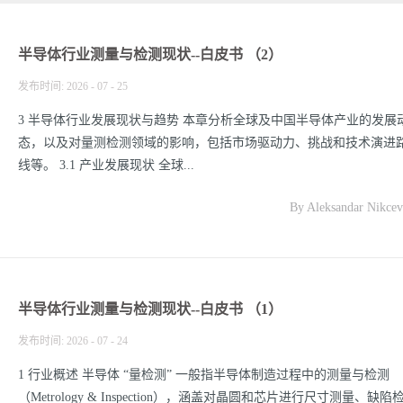
与检测成为保障产品性能和良
环节，被视为芯片制造的“质量
脉。这些设备广泛应用于硅晶
半导体行业测量与检测现状--白皮书 （2）
的各步骤，以及封装测试、印
发布时间:
2026
-
07
-
25
检测等领域，确保从晶圆到成
阶段满足严格的技术规范。例
3 半导体行业发展现状与趋势 本章分析全球及中国半导体产业的发展
圆制造中，自动检测系统可识
态，以及对量测检测领域的影响，包括市场驱动力、挑战和技术演进
的缺陷、量测线宽和膜厚，在
线等。 3.1 产业发展现状 全球...
AOI 和 X 射线检测设备可发
的焊点空洞等缺陷。 半导体 “量
By Aleksandar Nikcev
在诸多难点，主要体现在检测
与中国市场规模： 受益于 5G、AI、物联网等需求推动，全球半导体
高、检测速度与效率的平衡、
备市场近年来快速扩张，2019 年2022 年从 598 亿美元增长至 1,076 亿
难度大等方面。这些技术难点
美元。2023 年由于芯片下游需求疲软出现小幅下滑，全球设备销售额
了行业准入门槛，促使企业加
1,063 亿美元，同比下降 1.3%。其中，中国大陆仍是全球最大的半导
半导体行业测量与检测现状--白皮书 （1）
入，同时也推动了检测设备向
设备市场，2023 年采购约 367 亿美元设备，占全球约 34.5%。在这一
自动化方向发展。高效精准的
发布时间:
2026
-
07
-
24
背景下，用于工艺控制的量测 / 检测设备（即良率检测设备）也保持
已成为提升产品良率、降低生
长：2023 年全球半导体量测和检测设备市场规模达 128.3亿美元，同
1 行业概述 半导体 “量检测” 一般指半导体制造过程中的测量与检测
关键，正在重塑半导体行业的
增长 1.6%，2019-2023 年 CAGR 高达19.1%。中国大陆市场同期由 16.
（Metrology & Inspection），涵盖对晶圆和芯片进行尺寸测量、缺陷
格局。 市场规模及发展 随着