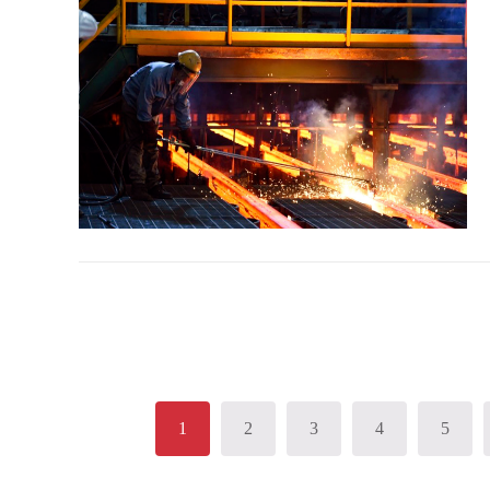
1
2
3
4
5