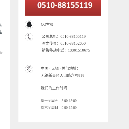
核
率。由于半导体元件的微缩和复杂化，量测与检测成
不
为保障产品性能和良率的核心环节，被视为芯片制造
技
的“质量保障”命脉。...
切
QQ客服
高
根
性
公司总机：0510-88155119
群
图文传真：0510-88152650
拿
销售移动电话：13301510675
ic
位
方
比
中国 · 无锡 · 总部地址：
I
无锡新吴区天山路六号818
我们的工作时间
为
周一至周五：8:00-18:00
周六至周日：9:00-15:00
：