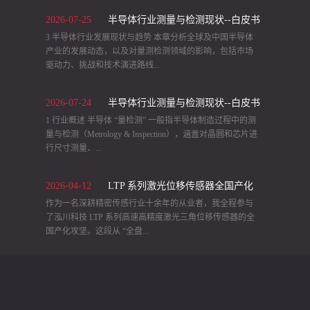
2026
-
07
-
25
半导体行业测量与检测现状--白皮书
3 半导体行业发展现状与趋势 本章分析全球及中国半导体
（2）
产业的发展动态，以及对量测检测领域的影响，包括市场
驱动力、挑战和技术演进路线...
2026
-
07
-
24
半导体行业测量与检测现状--白皮书
等。 3.1 产业发展现状 全球与中国市场规模： 受益于 5G、
AI、物联网等需求推动，全球半导体设备市场近年来快速
1 行业概述 半导体 “量检测” 一般指半导体制造过程中的测
（1）
扩张，2019 年2022 年从 598 亿美元增长至 1,076 亿美元。
量与检测（Metrology & Inspection），涵盖对晶圆和芯片进
2023 年由于芯片下游需求疲软出现小幅下滑，全球设备销
行尺寸测量、...
售额约 1,063 亿美元，同比下降 1.3%。其中，中国大陆仍
是全球最大的半导体设备市场，2023 年采购约 367 亿美元
2026
-
04
-
12
LTP 系列激光位移传感器全国产化
设备，占全球约 34.5%。在这一大背景下，用于工艺控制的
缺陷检测、测试分析等环节。这类设备通过精密仪器和软
量测 / 检测设备（即良率检测设备）也保持增长：2023 年
件，在晶圆制造从光刻到封装的各阶段对关键参数和缺陷
作为一名深耕精密传感行业十余年的从业者，我全程参与
之路 —— 从技术依赖到自主可控的
全球半导体量测和检测设备市场规模达 128.3亿美元，同比
进行检测，把控产品良率。由于半导体元件的微缩和复杂
了泓川科技 LTP 系列高速高精度激光三角位移传感器的全
心路历程
增长 1.6%，2019-2023 年 CAGR 高达19.1%。中国大陆市场
化，量测与检测成为保障产品性能和良率的核心环节，被
国产化攻坚。这段从 “全盘...
同期由 16.9 亿美元增至约 42.3亿美元，占全球比重从
视为芯片制造的“质量保障”命脉。这些设备广泛应用于硅晶
26.5% 提升至约 33%。尽管短期增速有所区别，但中长期
圆制造线的各步骤，以及封装测试、印刷电路板检测等领
看大陆市场增势强劲，预计2025 年中国大陆量测设备销售
域，确保从晶圆到成品的每一阶段满足严格的技术规范。
进口” 到 “100% 自主可控” 的历程，不仅是一款产品的突
将继续两位数增长。 行业格局与竞争： 半导体量检测设备
例如，在晶圆制造中，自动检测系统可识别光刻中的缺
围，更是中国高端工业传感器打破封锁、实现自立自强的
属于高技术壁垒行业， 全球市场集中度极高。前道量测 /
陷、量测线宽和膜厚，在封装中 AOI 和 X 射线检测设备可
真实缩影。当前，中国已是全球最大的制造业基地与工业