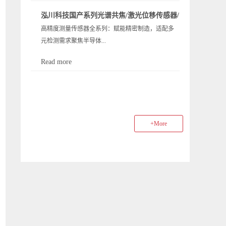
中 AOI 和 X 射线检测设备可发现封装内部的焊点空
红热等特殊场景限制，而蓝光光源（405nm 波长）
对纳米级位移测量的需求呈爆发式增长。而激光三
洞等缺陷。 半导体 “量检测” 存在诸多难点，主要体
泓川科技国产系列光谱共焦/激光位移传感器/
凭借独特物理特性实现突破。以下通过 “一问一答”
角位移传感器作为精密测控的 “核心标尺”，长期被
现在检测精度要求高、检测速度与效率的平衡、缺
高精度测量传感器全系列：赋能精密制造，适配多
白光干涉测厚产品性能一览
形式，详解蓝光传感器的优势、原理构造，并结合
欧美日品牌垄断 —— 高端型号依赖进口核心器件，
陷检测难度大等方面。这些技术难点直接推高了...
元检测需求聚焦半导体...
泓川科技 LTP 系列定制方案，看其如何解决特殊环
不仅采购成本高出 30%-50%，交期动辄 3-6 个月，
境测量难题。1. 蓝光光源激光位移传感器相比传统
更面临供应链断供、技术卡脖子的致命风险。在国
Read more
红光，核心优势是什么？蓝光传感器的核心优势源
产替代成为国家战略、产业链安全重于一切的今
、光学膜、机械加工等领域的精密检测核心痛点，
于 405nm 波长的物理特性，相比传统 655nm 左右的
天，高端传感器的全国产化，早已不是选择题，而
我们推出全系列高性能测量传感器，覆盖 “测厚、对
红光，主要体现在三方面：更高横向分辨率：根据
是关乎制造业根基的必答题。LTP 系列的国产化之
焦、位移” 三大核心应用场景，以 “高精准、高速
瑞利判据，光学分辨率与波长成反比。蓝光波长仅
路，正是在这样的时代背景下，一群中国传感人用
度、高适配” 为设计核心，为您的工艺控制与质量检
为红光的 62%（405nm/655nm≈0.62），相同光学系
坚守与突破，写下的硬核答卷。一、...
+More
测提供可靠技术支撑。以下为各产品系列的详细介
统下横向分辨率可提升约 38%，能形成更小光斑
绍：1.LTS-IR 红外干涉测厚传感器：半导体材料测
（如泓川 LTP025 蓝光版光斑最小达 Φ18μm），适配
厚专属核心用途：专为硅、碳化硅、砷化镓等半导
芯片针脚、晶圆等微米级结构测量。更强信号稳定
体材料设计，精准实现晶圆等器件的厚度测量。性
性：蓝光单光子能量达 3.06eV，远高于红光的
能优点：精度卓越：±0.1μm 线性精度 + 2nm 重复精
2.05eV。在低反射率材料（如橡胶、...
度，确保测量数据稳定可靠；量程适配：覆盖
10μm2mm 测厚范围，满足多数半导体材料检测需
求；高效高速：40kHz 采样速度，快速捕捉厚度数
据，适配在线检测节奏；灵活适配：宽范围工作距