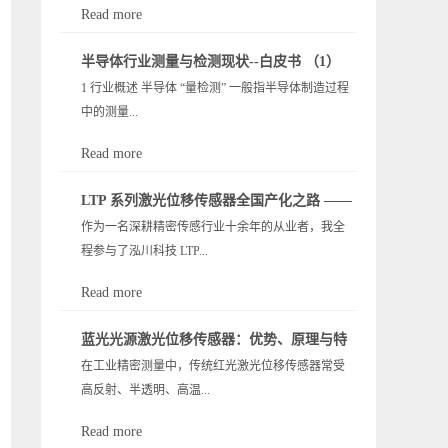
Read more
态，以及对量测检测领域的影响，包括市场驱动
半导体行业测量与检测现状--白皮书 （1）
力、挑战和技术演进路线等。 3.1 产业发展现状 全
1 行业概述 半导体 “量检测” 一般指半导体制造过程
球与中国市场规模： 受益于 5G、AI、物联网等需求
中的测量...
推动，全球半导体设备市场近年来快速扩张，2019
年2022 年从 598 亿美元增长至 1,076 亿美元。2023
Read more
年由于芯片下游需求疲软出现小幅下滑，全球设备
与检测（Metrology & Inspection），涵盖对晶圆和芯
销售额约 1,063 亿美元，同比下降 1.3%。其中，中
LTP 系列激光位移传感器全国产化之路 ——
片进行尺寸测量、缺陷检测、测试分析等环节。这
国大陆仍是全球最大的半导体设备市场，2023 年采
作为一名深耕精密传感行业十余年的从业者，我全
从技术依赖到自主可控的心路历程
类设备通过精密仪器和软件，在晶圆制造从光刻到
购约 367 亿美元设备，占全球约 34.5%。在这一大背
程参与了泓川科技 LTP...
封装的各阶段对关键参数和缺陷进行检测，把控产
景下，用于工艺控制的量测 / 检测设备（即良率检测
品良率。由于半导体元件的微缩和复杂化，量测与
设备）也保持增长：2023 年全球半导体量测和检测
Read more
检测成为保障产品性能和良率的核心环节，被视为
设备市场规模达 128.3亿美元，同比增长 1.6%，
系列高速高精度激光三角位移传感器的全国产化攻
芯片制造的“质量保障”命脉。这些设备广泛应用于硅
2019-2023 年 CAGR 高达19.1%。中国大陆市场同期
蓝光光源激光位移传感器：优势、原理与特
坚。这段从 “全盘进口” 到 “100% 自主可控” 的历
晶圆制造线的各步骤，以及封装测试、印刷电路板
由 16.9 亿美元增至约...
在工业精密测量中，传统红光激光位移传感器常受
殊场景解决方案 —— 泓川科技 LTP 系列
程，不仅是一款产品的突围，更是中国高端工业传
检测等领域，确保从晶圆到成品的每一阶段满足严
高反射、半透明、高温...
感器打破封锁、实现自立自强的真实缩影。当前，
405nm 定制方案解析
格的技术规范。例如，在晶圆制造中，自动检测系
中国已是全球最大的制造业基地与工业传感器消费
统可识别光刻中的缺陷、量测线宽和膜厚，在封装
Read more
市场，智能制造、半导体、锂电、汽车电子等领域