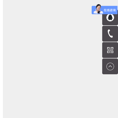
离设计，可灵活匹配不同规格的检测设备与场景。2.
分体式对焦传感器：半导体 / 面板缺陷检测的 “高速
对焦...