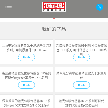
我们的产品
1nm重复精度的白光干涉测厚仪LTS
光谱共焦位移传感器/同轴光位移传感
系列，可测厚度范围1-100um
器LT-C系列 可替代基恩士CL-3000系
列
Details
Details
高速高精度激光位移传感器LTP系列
纳米级分辨率超高精度激光干涉测距
可替代keyence基恩士LK-G系列
仪
Details
Details
微型数显的激光位移传感器HC16系
激光位移传感器HC26系列可替代
列可替代OPTEX奥泰斯CD22系列
OPTEX奥泰斯CD33系列