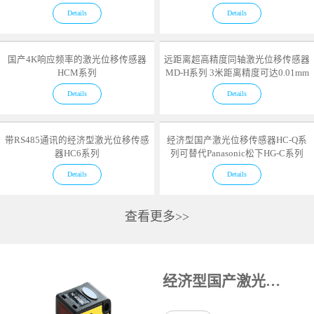
Details
Details
国产4K响应频率的激光位移传感器
远距离超高精度同轴激光位移传感器
HCM系列
MD-H系列 3米距离精度可达0.01mm
Details
Details
带RS485通讯的经济型激光位移传感
经济型国产激光位移传感器HC-Q系
器HC6系列
列可替代Panasonic松下HG-C系列
Details
Details
查看更多>>
经济型国产激光位移传感器HC-Q系列可替代Panasonic松下HG-C系列