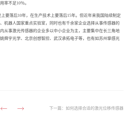
用率不足10％。
上要落后10年，在生产技术上要落后15年。但近年来我国陆续制定
、机器人国家重点实验室，同时也有千余家企业选择从事传感器的
内从事激光传感器的企业多以中小企业为主，主要集中在长三角地
姚舜宇光学、北京创想智控、武汉承拓电子等，也有如苏州挚感光
下一篇：
如何选择合适的激光位移传感器