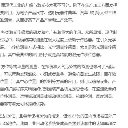
，而现代工业的升级与激光技术密不可分。除了在生产加工方面发挥
要应用，为电子产品尺寸、透明元器件曲率、汽车飞机等大型三维
准测量，从而提高了产品产量和生产效率。
，各类激光传感器的研发和推广有着重大的作用。众所周知，现代制
过程中，精确的实时测量在很大程度上依赖于传感器。在引入光学
展。与传统测量方式相比，光学测量传感器，尤其是激光测量传感
用。其中最典型的应用例子就是高精度的激光位移传感器。
、方位等物理量的测量，在探伤和大气污染物的监测也做出了贡献。
，可以帮助发现皱纹、小洞或者重叠，避免机器发生故障；而在微
位置（工具中心位置）的控制等方面的应用，则可以确保设备、产
面的扩展程序来精确的识别灌装产品填充是否合格，在监测数量的
位移测量、远程振动测量或振动频谱测量、轮廓检测、厚度测量、
器都有着无可比拟的优势。
120亿，且每年保持20％的增速，但99.87％的国内市场被国外厂
市场地位。我国工业自动化系统集成商虽然对该器件的认知率超过