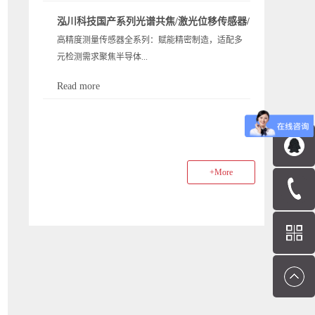
中 AOI 和 X 射线检测设备可发现封装内部的焊点空
红热等特殊场景限制，而蓝光光源（405nm 波长）
对纳米级位移测量的需求呈爆发式增长。而激光三
洞等缺陷。 半导体 “量检测” 存在诸多难点，主要体
泓川科技国产系列光谱共焦/激光位移传感器/
凭借独特物理特性实现突破。以下通过 “一问一答”
角位移传感器作为精密测控的 “核心标尺”，长期被
现在检测精度要求高、检测速度与效率的平衡、缺
高精度测量传感器全系列：赋能精密制造，适配多
白光干涉测厚产品性能一览
形式，详解蓝光传感器的优势、原理构造，并结合
欧美日品牌垄断 —— 高端型号依赖进口核心器件，
陷检测难度大等方面。这些技术难点直接推高了...
元检测需求聚焦半导体...
泓川科技 LTP 系列定制方案，看其如何解决特殊环
不仅采购成本高出 30%-50%，交期动辄 3-6 个月，
境测量难题。1. 蓝光光源激光位移传感器相比传统
更面临供应链断供、技术卡脖子的致命风险。在国
Read more
红光，核心优势是什么？蓝光传感器的核心优势源
产替代成为国家战略、产业链安全重于一切的今
、光学膜、机械加工等领域的精密检测核心痛点，
于 405nm 波长的物理特性，相比传统 655nm 左右的
天，高端传感器的全国产化，早已不是选择题，而
我们推出全系列高性能测量传感器，覆盖 “测厚、对
红光，主要体现在三方面：更高横向分辨率：根据
是关乎制造业根基的必答题。LTP 系列的国产化之
焦、位移” 三大核心应用场景，以 “高精准、高速
瑞利判据，光学分辨率与波长成反比。蓝光波长仅
路，正是在这样的时代背景下，一群中国传感人用
度、高适配” 为设计核心，为您的工艺控制与质量检
为红光的 62%（405nm/655nm≈0.62），相同光学系
坚守与突破，写下的硬核答卷。一、...
+More
测提供可靠技术支撑。以下为各产品系列的详细介
统下横向分辨率可提升约 38%，能形成更小光斑
绍：1.LTS-IR 红外干涉测厚传感器：半导体材料测
（如泓川 LTP025 蓝光版光斑最小达 Φ18μm），适配
厚专属核心用途：专为硅、碳化硅、砷化镓等半导
芯片针脚、晶圆等微米级结构测量。更强信号稳定
体材料设计，精准实现晶圆等器件的厚度测量。性
性：蓝光单光子能量达 3.06eV，远高于红光的
能优点：精度卓越：±0.1μm 线性精度 + 2nm 重复精
2.05eV。在低反射率材料（如橡胶、...
度，确保测量数据稳定可靠；量程适配：覆盖
10μm2mm 测厚范围，满足多数半导体材料检测需
求；高效高速：40kHz 采样速度，快速捕捉厚度数
据，适配在线检测节奏；灵活适配：宽范围工作距