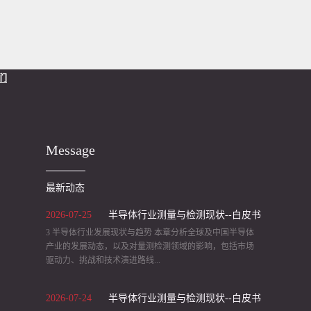
离设计，可灵活匹配不同规格的检测设备与场景。2.
分体式对焦传感器：半导体 / 面板缺陷检测的 “高速
对焦...
们
Message
最新动态
2026
-
07
-
25
半导体行业测量与检测现状--白皮书
3 半导体行业发展现状与趋势 本章分析全球及中国半导体
（2）
产业的发展动态，以及对量测检测领域的影响，包括市场
驱动力、挑战和技术演进路线...
2026
-
07
-
24
半导体行业测量与检测现状--白皮书
等。 3.1 产业发展现状 全球与中国市场规模： 受益于 5G、