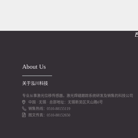
About Us
关于泓川科技
专业从事激光位移传感器，激光焊缝跟踪系统研发及销售的科技公司
中国 · 无锡 · 总部地址：无锡新吴区天山路6号
销售热线：0510-88155119
图文传真：0510-88152650