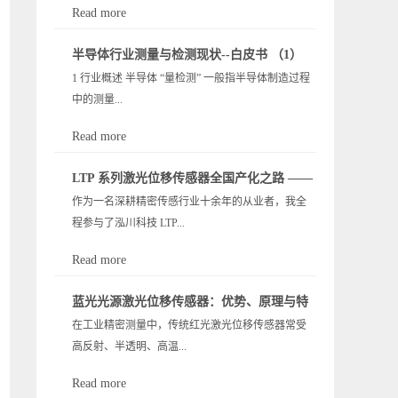
Read more
态，以及对量测检测领域的影响，包括市场驱动
半导体行业测量与检测现状--白皮书 （1）
力、挑战和技术演进路线等。 3.1 产业发展现状 全
1 行业概述 半导体 “量检测” 一般指半导体制造过程
球与中国市场规模： 受益于 5G、AI、物联网等需求
中的测量...
推动，全球半导体设备市场近年来快速扩张，2019
年2022 年从 598 亿美元增长至 1,076 亿美元。2023
Read more
年由于芯片下游需求疲软出现小幅下滑，全球设备
与检测（Metrology & Inspection），涵盖对晶圆和芯
销售额约 1,063 亿美元，同比下降 1.3%。其中，中
LTP 系列激光位移传感器全国产化之路 ——
片进行尺寸测量、缺陷检测、测试分析等环节。这
国大陆仍是全球最大的半导体设备市场，2023 年采
作为一名深耕精密传感行业十余年的从业者，我全
从技术依赖到自主可控的心路历程
类设备通过精密仪器和软件，在晶圆制造从光刻到
购约 367 亿美元设备，占全球约 34.5%。在这一大背
程参与了泓川科技 LTP...
封装的各阶段对关键参数和缺陷进行检测，把控产
景下，用于工艺控制的量测 / 检测设备（即良率检测
品良率。由于半导体元件的微缩和复杂化，量测与
设备）也保持增长：2023 年全球半导体量测和检测
Read more
检测成为保障产品性能和良率的核心环节，被视为
设备市场规模达 128.3亿美元，同比增长 1.6%，
系列高速高精度激光三角位移传感器的全国产化攻
芯片制造的“质量保障”命脉。这些设备广泛应用于硅
2019-2023 年 CAGR 高达19.1%。中国大陆市场同期
蓝光光源激光位移传感器：优势、原理与特
坚。这段从 “全盘进口” 到 “100% 自主可控” 的历
晶圆制造线的各步骤，以及封装测试、印刷电路板
由 16.9 亿美元增至约...
在工业精密测量中，传统红光激光位移传感器常受
殊场景解决方案 —— 泓川科技 LTP 系列
程，不仅是一款产品的突围，更是中国高端工业传
检测等领域，确保从晶圆到成品的每一阶段满足严
高反射、半透明、高温...
感器打破封锁、实现自立自强的真实缩影。当前，
405nm 定制方案解析
格的技术规范。例如，在晶圆制造中，自动检测系
中国已是全球最大的制造业基地与工业传感器消费
统可识别光刻中的缺陷、量测线宽和膜厚，在封装
Read more
市场，智能制造、半导体、锂电、汽车电子等领域