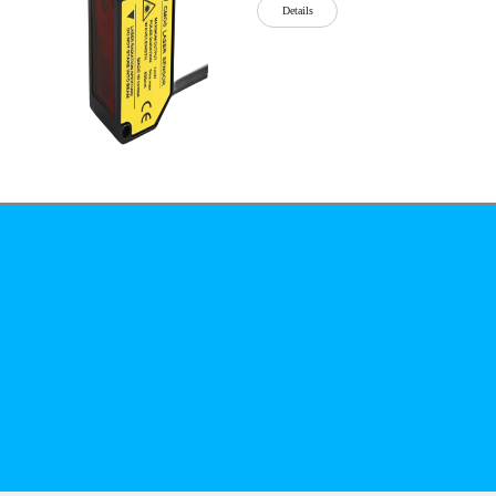
Details
公司简介
文化
无
Details
锡
泓
川
科
Details
技
有