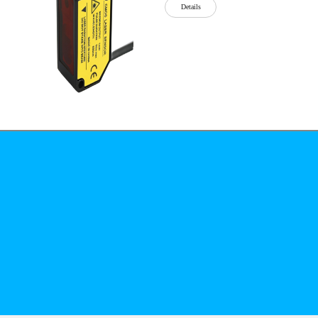
Details
公司简介
文化
无
Details
锡
泓
川
科
Details
技
有