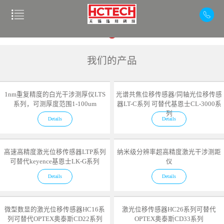
我们的产品
1nm重复精度的白光干涉测厚仪LTS
光谱共焦位移传感器/同轴光位移传感
系列，可测厚度范围1-100um
器LT-C系列 可替代基恩士CL-3000系
列
Details
Details
高速高精度激光位移传感器LTP系列
纳米级分辨率超高精度激光干涉测距
可替代keyence基恩士LK-G系列
仪
Details
Details
微型数显的激光位移传感器HC16系
激光位移传感器HC26系列可替代
列可替代OPTEX奥泰斯CD22系列
OPTEX奥泰斯CD33系列