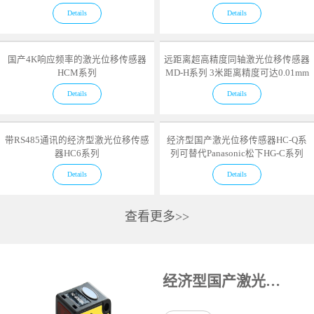
Details
Details
国产4K响应频率的激光位移传感器
远距离超高精度同轴激光位移传感器
HCM系列
MD-H系列 3米距离精度可达0.01mm
Details
Details
带RS485通讯的经济型激光位移传感
经济型国产激光位移传感器HC-Q系
器HC6系列
列可替代Panasonic松下HG-C系列
Details
Details
查看更多>>
经济型国产激光位移传感器HC-Q系列可替代Panasonic松下HG-C系列