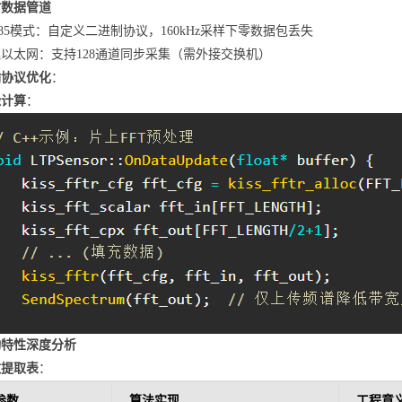
时数据管道
485模式：自定义二进制协议，160kHz采样下零数据包丢失
以太网：支持128通道同步采集（需外接交换机）
输协议优化
：
缘计算
：
动特性深度分析
数提取表
：
参数
算法实现
工程意