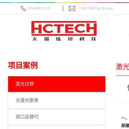
0510-88155119
13301510675@163.com
项目案例
激
激光位移
光谱共聚焦
进口品替代
一
颠