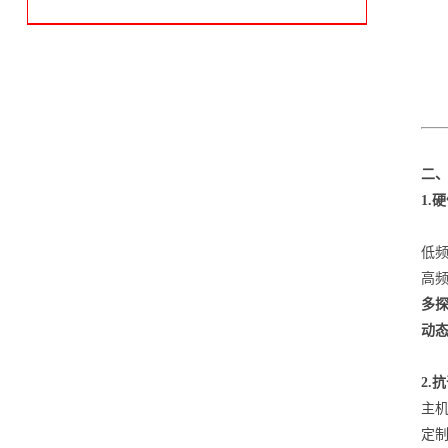
OPTEX奥泰斯CD22系列
二
1.
低频
高频
多
动
2.
主机
定制