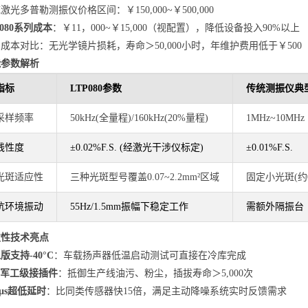
激光多普勒测振仪价格区间：￥150,000~￥500,000
P080系列成本
：￥11，000~￥15,000（视配置），降低设备投入90%以上
成本对比：无光学镜片损耗，寿命＞50,000小时，年维护费用低于￥500
能参数解析
指标
LTP080
参数
传统测振仪典
采样频率
50kHz(全量程)/160kHz(20%量程)
1MHz~10MHz
线性度
±0.02%F.S. (
经激光干涉仪标定)
±0.01%F.S.
光斑适应性
三种光斑型号覆盖0.07~2.2mm²区域
固定小光斑(约0.
抗环境振动
55Hz/1.5mm
振幅下稳定工作
需额外隔振台
破性技术亮点
版支持-40°C
：车载扬声器低温启动测试可直接在冷库完成
2军工级接插件
：抵御生产线油污、粉尘，插拔寿命＞5,000次
25μs超低延时
：比同类传感器快15倍，满足主动降噪系统实时反馈需求