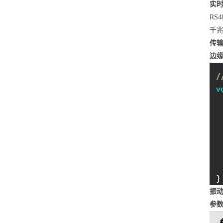
实
RS
千兆
传
边
振
参