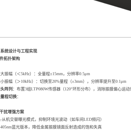
、系统设计与工程实现
硬件拓扑架构
大振幅（＜5kHz）：全量程±15mm，分辨率0.5μm
小振幅（＞10kHz）：切换至20%量程（±3mm），分辨率提升至0.1μm
探头阵列
：布置3组LTP080W传感器（120°环形分布），消除振膜偏心运动
态量程切换
：
抗干扰增强方案
-从机交替曝光模式，抑制环境光波动（如车间LED频闪）
405nm蓝光版本，降低金属振膜镜面反射造成的饱和失真