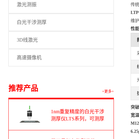
激光测振
传统
LT
维护
白光干涉测厚
性
3D线激光
高速摄像机
推荐产品
+更多+
突
1nm重复精度的白光干涉
宽温
测厚仪LTS系列，可测厚
M1
度范围1-100um
6.