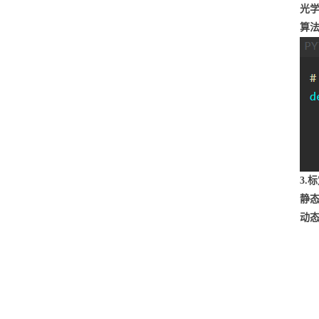
光
算
3.
静
动