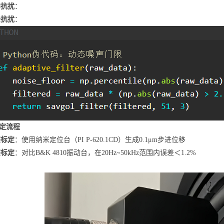
学抗扰
：
法抗扰
：
标定流程
态标定
：使用纳米定位台（PI P-620.1CD）生成0.1μm步进位移
态标定
：对比B&K 4810振动台，在20Hz~50kHz范围内误差＜1.2%