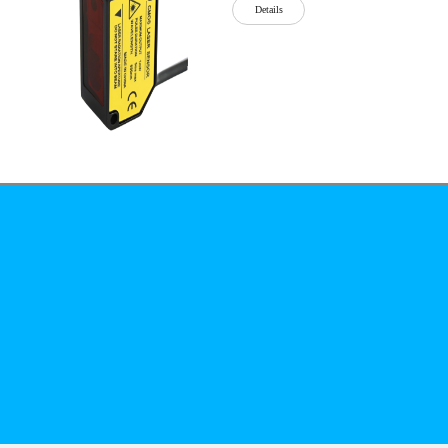
Details
公司简介
文化
无
Details
锡
泓
川
科
Details
技
有