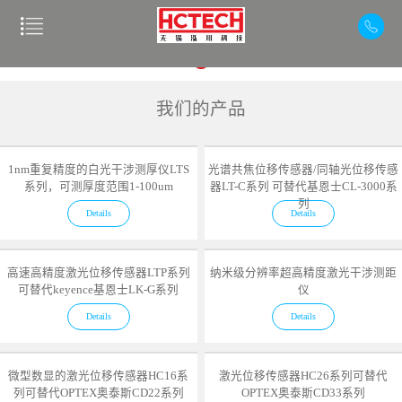
我们的产品
1nm重复精度的白光干涉测厚仪LTS
光谱共焦位移传感器/同轴光位移传感
系列，可测厚度范围1-100um
器LT-C系列 可替代基恩士CL-3000系
列
Details
Details
高速高精度激光位移传感器LTP系列
纳米级分辨率超高精度激光干涉测距
可替代keyence基恩士LK-G系列
仪
Details
Details
微型数显的激光位移传感器HC16系
激光位移传感器HC26系列可替代
列可替代OPTEX奥泰斯CD22系列
OPTEX奥泰斯CD33系列