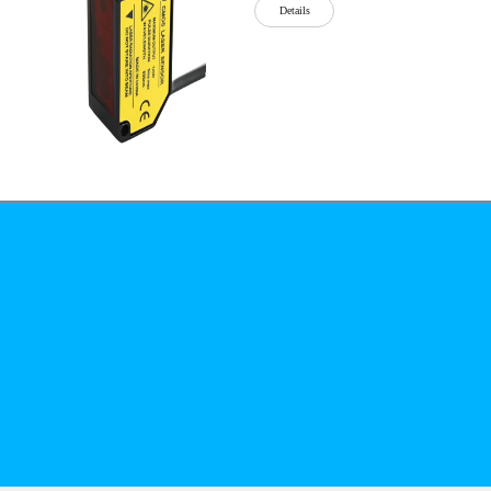
Details
公司简介
文化
无
Details
锡
泓
川
科
Details
技
有