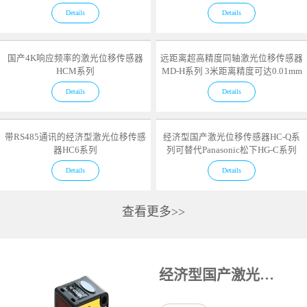
Details
Details
国产4K响应频率的激光位移传感器
远距离超高精度同轴激光位移传感器
HCM系列
MD-H系列 3米距离精度可达0.01mm
Details
Details
带RS485通讯的经济型激光位移传感
经济型国产激光位移传感器HC-Q系
器HC6系列
列可替代Panasonic松下HG-C系列
Details
Details
查看更多>>
经济型国产激光位移传感器HC-Q系列可替代Panasonic松下HG-C系列