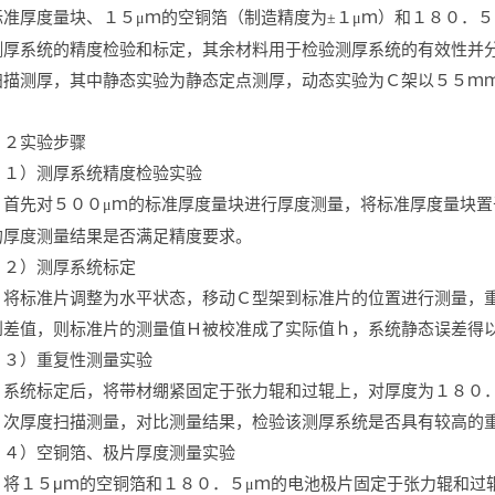
标准厚度量块、１５
ｍ的空铜箔（制造精度为
１
ｍ）和１８０．５
μ
±
μ
测厚系统的精度检验和标定，其余材料用于检验测厚系统的有效性并
扫描测厚，其中静态实验为静态定点测厚，动态实验为Ｃ架以５５ｍ
．２实验步骤
１）测厚系统精度检验实验
首先对５００
ｍ的标准厚度量块进行厚度测量，将标准厚度量块置
μ
的厚度测量结果是否满足精度要求。
２）测厚系统标定
将标准片调整为水平状态，移动Ｃ型架到标准片的位置进行测量，
到差值，则标准片的测量值Ｈ被校准成了实际值ｈ，系统静态误差得
３）重复性测量实验
系统标定后，将带材绷紧固定于张力辊和过辊上，对厚度为１８０
次厚度扫描测量，对比测量结果，检验该测厚系统是否具有较高的
４）空铜箔、极片厚度测量实验
将１５
μ
ｍ的空铜箔和１８０．５
ｍ的电池极片固定于张力辊和过
μ