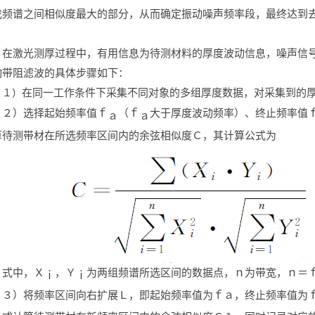
找频谱之间相似度最大的部分，从而确定振动噪声频率段，最终达到
在激光测厚过程中，有用信息为待测材料的厚度波动信息，噪声信
动带阻滤波的具体步骤如下：
在同一工作条件下采集不同对象的多组厚度数据，对采集到的
１）
２）选择起始频率值ｆ
（ｆ
大于厚度波动频率）、终止频率值
ａ
ａ
算待测带材在所选频率区间内的余弦相似度Ｃ，其计算公式为
式中，Ｘ
，Ｙ
为两组频谱所选区间的数据点，ｎ为带宽，ｎ＝
ｉ
ｉ
３）将频率区间向右扩展Ｌ，即起始频率值为ｆａ，终止频率值为