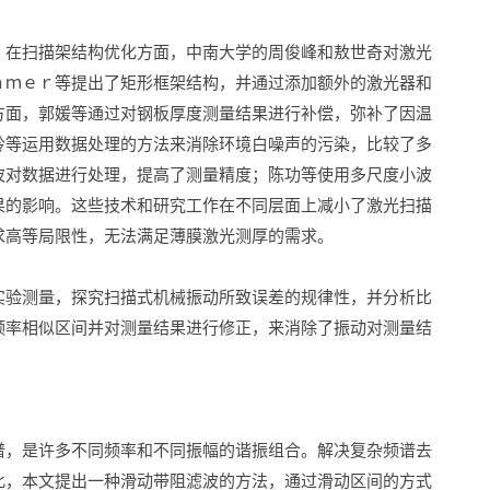
。在扫描架结构优化方面，中南大学的周俊峰和敖世奇对激光
ａｍｅｒ等提出了矩形框架结构，并通过添加额外的激光器和
方面，郭媛等通过对钢板厚度测量结果进行补偿，弥补了因温
玲等运用数据处理的方法来消除环境白噪声的污染，比较了多
波对数据进行处理，提高了测量精度；陈功等使用多尺度小波
果的影响。这些技术和研究工作在不同层面上减小了激光扫描
求高等局限性，无法满足薄膜激光测厚的需求。
实验测量，探究扫描式机械振动所致误差的规律性，并分析比
频率相似区间并对测量结果进行修正，来消除了振动对测量结
谱，是许多不同频率和不同振幅的谐振组合。解决复杂频谱去
此，本文提出一种滑动带阻滤波的方法，通过滑动区间的方式