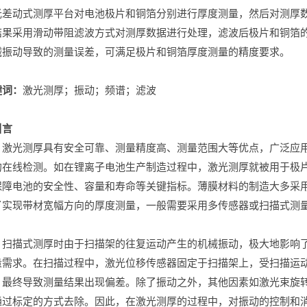
光差动式测厚平台对电池极片和铜箔分别进行厚度测量，然后对测厚
结果采用滑动带阻滤波方式对测厚数据进行处理，滤波后极片和铜箔
械振动导致的测量误差，可满足极片和铜箔厚度测量的精度要求。
键词：
激光测厚；振动；频谱；滤波
引言
激光测厚具有安全可靠、测量精度高、测量范围大等优点，广泛应
的在线检测。如在锂离子电池生产制造过程中，激光测厚就被用于极
保障电池的安全性、容量和寿命等关键指标。薄膜材料的制造大多采
了实现带材宽幅方向的厚度测量，一般需要采用多传感器或扫描式测
扫描式测厚时由于扫描架的往复运动产生的机械振动，极大地影响
量需求。在扫描过程中，激光位移传感器固定于扫描架上，受扫描运
，最终导致测量结果出现偏差。除了振动之外，其他因素如激光束旋
通过标定的方式去除。因此，在激光测厚的过程中，对振动的控制和