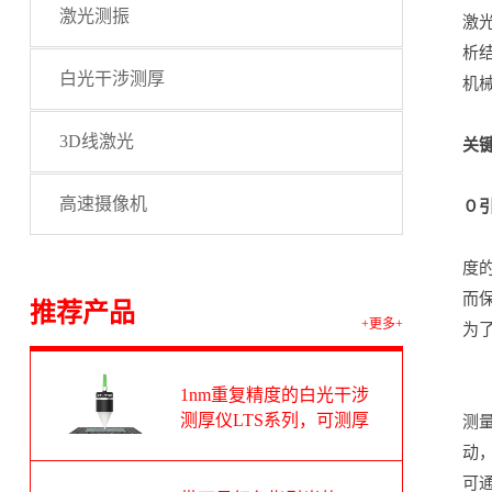
激光测振
激
析
白光干涉测厚
机
3D线激光
关
高速摄像机
０
度
而
推荐产品
+更多+
为
1nm重复精度的白光干涉
测厚仪LTS系列，可测厚
测
度范围1-100um
动
可