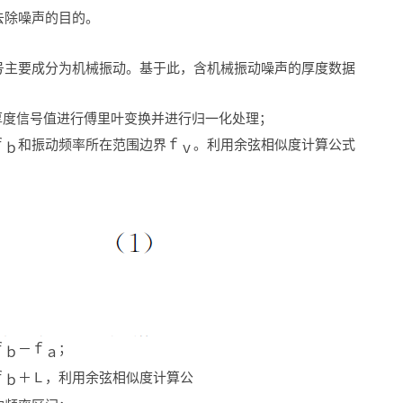
去除噪声的目的。
号主要成分为机械振动。基于此，含机械振动噪声的厚度数据
厚度信号值进行傅里叶变换并进行归一化处理；
ｆ
和振动频率所在范围边界ｆ
。利用余弦相似度计算公式
ｂ
ｖ
ｆ
－ｆ
；
ｂ
ａ
ｆ
＋Ｌ，利用余弦相似度计算公
ｂ