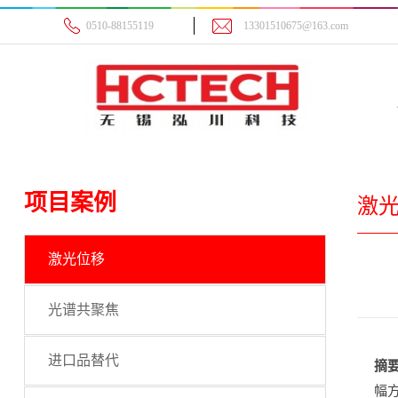
0510-88155119
13301510675@163.com
项目案例
激
激光位移
光谱共聚焦
进口品替代
摘
幅