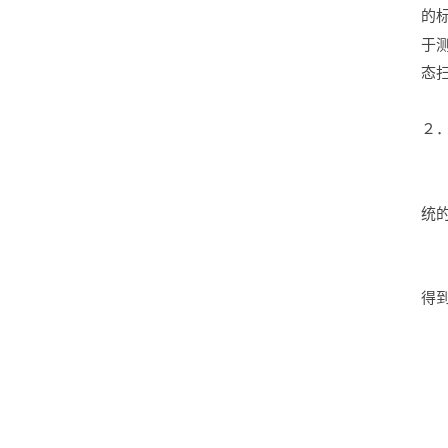
的
于
态
２
统
得