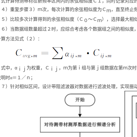
式计算待测带材在新频率区间内的余弦相似度Ｃ１，同时记录对应
４）重复步骤３）ｍ次，每次计算的余弦相似度为Ｃ
，直至终止
ｍ
５）比较多次计算得到的余弦相似度（Ｃ
～Ｃ
），选择最大相
０
ｍ
６）当数据组数量超过２时，应综合考虑各个数据组之间的相似度
计算方法见式（２）：
式中，
α
为权重，Ｃ
，ｍ为第ｉ组与第ｊ组数据在第ｍ次时
ｉｊ
ｉｊ
说明时
＝１／ｎ；
α
７）针对相似区间，设计带阻滤波器对数据进行滤波处理，实现振