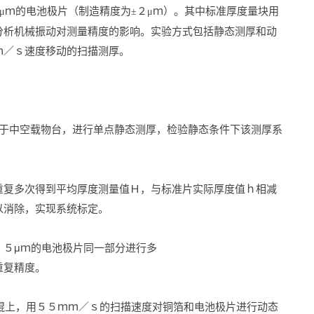
ｍ的电池极片（制造精度为
２
ｍ）。其中标准厚度量块用
μ
±
μ
分析机械振动对测量精度的影响。实验方式包括静态测厚和动
ｍ／ｓ速度移动的扫描测厚。
于中空载物台，进行单点静态测厚，检验静态条件下该测厚系
重复多次得到平均厚度测量值Ｈ，与标准片实际厚度值ｈ相减
以消除，实现系统标定。
．５
μ
ｍ的电池极片同一部分进行多
重复精度。
辊上，用５５ｍｍ／ｓ的扫描速度对铜箔和电池极片进行动态