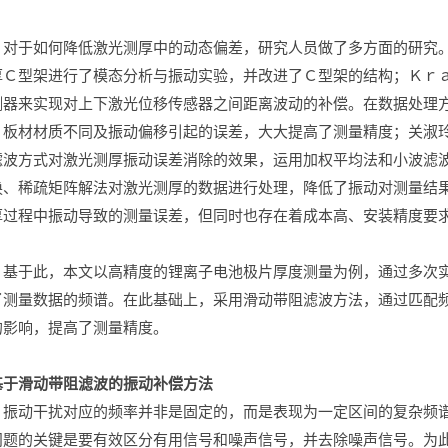
对于如何降低激光测厚中的动态偏差，研究人员做了多方面的研究
厚Ｃ型架进行了模态分析与振动实验，并改进了Ｃ型架的结构；Ｋｒ
测器来实现对上下激光位移传感器之间距离波动的补偿。在数据处理
、板材材质不同及振动偏移引起的误差，大大提高了测量精度；关淑
滤波方式对激光测厚振动误差消除的效果，运用加权平均法和小波滤
换、稀疏矩阵解法对激光测厚的数据进行处理，降低了振动对测量结
厚过程中振动导致的测量误差，但同时也存在着成本高、安装精度要
基于此，本文以高精度的锂离子电池极片厚度测量为例，通过多次
了测量数据的频谱。在此基础上，采用滑动带阻滤波方法，通过匹配
的影响，提高了测量精度。
基于滑动带阻滤波的振动补偿方法
振动干扰对应的频率并非是固定的，而是表现为一定区间的复杂频
问题的关键是要有效区分有用信号和噪声信号，并去除噪声信号。为