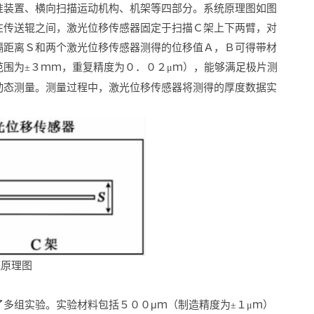
准装置、横向扫描运动机构、机架等四部分。系统原理图如图
在传送辊之间，激光位移传感器固定于扫描Ｃ架上下两臂，对
隔距离Ｓ和两个激光位移传感器测得的位移值Ａ，Ｂ可得带材
范围为
３ｍｍ，重复精度为０．０２
ｍ），能够满足极片测
±
μ
动态测量。测量过程中，激光位移传感器将测得的厚度数据实
统原理图
了多组实验。实验材料包括５００
μ
ｍ（制造精度为
１
ｍ）
±
μ