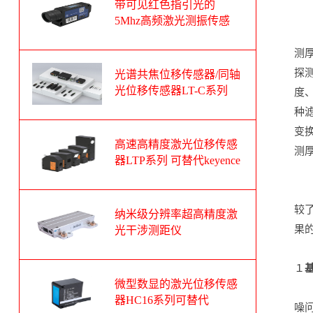
带可见红色指引光的
5Mhz高频激光测振传感
器
测
探
光谱共焦位移传感器/同轴
光位移传感器LT-C系列
度
可替代基恩士CL-3000系
种
列
变
高速高精度激光位移传感
测
器LTP系列 可替代keyence
基恩士LK-G系列
较
纳米级分辨率超高精度激
果
光干涉测距仪
１
微型数显的激光位移传感
器HC16系列可替代
噪