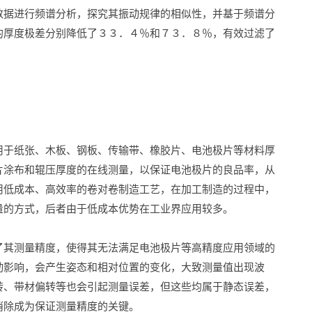
数据进行频谱分析，探究其振动规律的相似性，并基于频谱分
的厚度极差分别降低了３３．４％和７３．８％，有效过滤了
用于纸张、木板、钢板、传输带、橡胶片、电池极片等材料厚
片涂布和辊压厚度的在线测量，以保证电池极片的良品率，从
用低成本、高效率的卷对卷制造工艺，在加工制造的过程中，
量的方式，后者由于低成本优势在工业界应用较多。
了其测量精度，使得其无法满足电池极片等高精度应用领域的
动影响，会产生姿态和相对位置的变化，大致测量值出现波
转、带材偏转等也会引起测量误差，但这些均属于静态误差，
消除成为保证测量精度的关键。