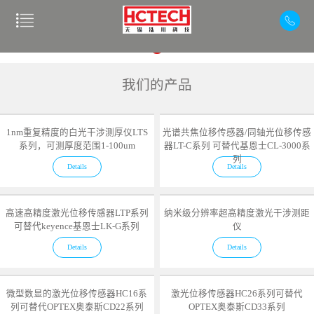
我们的产品
1nm重复精度的白光干涉测厚仪LTS
光谱共焦位移传感器/同轴光位移传感
系列，可测厚度范围1-100um
器LT-C系列 可替代基恩士CL-3000系
列
Details
Details
高速高精度激光位移传感器LTP系列
纳米级分辨率超高精度激光干涉测距
可替代keyence基恩士LK-G系列
仪
Details
Details
微型数显的激光位移传感器HC16系
激光位移传感器HC26系列可替代
列可替代OPTEX奥泰斯CD22系列
OPTEX奥泰斯CD33系列