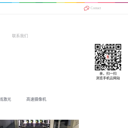
Contact
联系我们
亲，扫一扫
浏览手机云网站
D线激光
高速摄像机