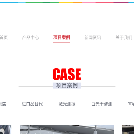
首页
产品中心
项目案例
新闻资讯
关于我们
项目案例
聚焦
进口品替代
激光测振
白光干涉测厚
3