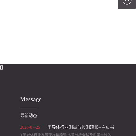
们
Message
最新动态
2026
-
07
-
25
半导体行业测量与检测现状--白皮书
3 半导体行业发展现状与趋势 本章分析全球及中国半导体