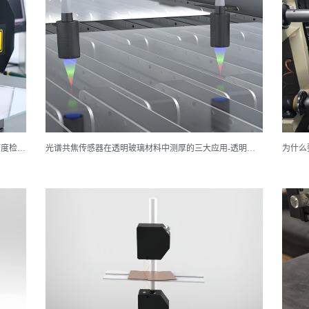
泓川科技 LTP 激光位移传感器：手机摄像头支架平面度检测的革新方案
光谱共焦传感器在透明玻璃材料中测厚的三大应用-透明瓶测厚，玻璃管测厚，柔性玻璃测厚