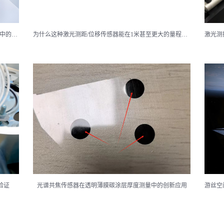
激光测振传感器在风机电机旋转振动状态非接触测量中的案例分析与技术方案
为什么这种激光测距/位移传感器能在1米甚至更大的量程实现10um微米甚至更低的精度？
验证
光谱共焦传感器在透明薄膜碳涂层厚度测量中的创新应用