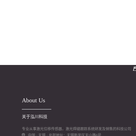
About Us
关于泓川科技
专业从事激光位移传感器，激光焊缝跟踪系统研发及销售的科技公司
中国 · 无锡 · 总部地址：无锡新吴区天山路6号