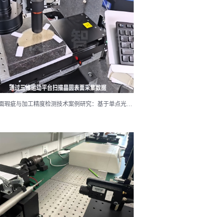
晶圆表面瑕疵与加工精度检测技术案例研究：基于单点光谱共焦位移传感器的解决方案