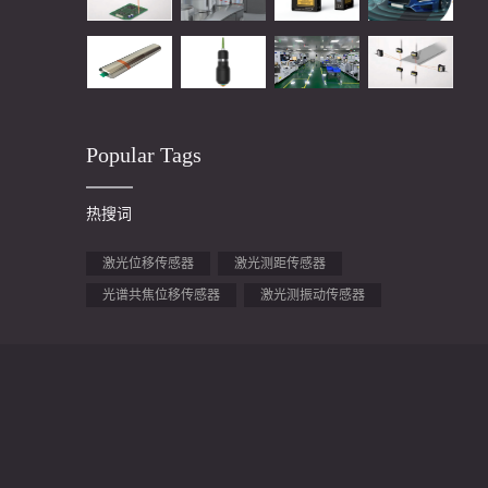
Popular Tags
热搜词
激光位移传感器
激光测距传感器
光谱共焦位移传感器
激光测振动传感器