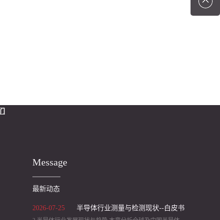
们
Message
最新动态
2026
-
07
-
25
半导体行业测量与检测现状--白皮书