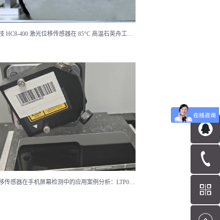
泓川科技 HC8-400 激光位移传感器在 85°C 高温石英舟工况环境下的应用案例
激光位移传感器在手机屏幕检测中的应用案例分析：LTP030与LTC4000F的精度验证及与光谱共焦传感器的对比