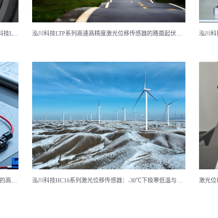
低成本音响喇叭振动特性高精度测量系统--基于泓川科技LTP080激光位移传感器
泓川科技LTP系列高速高精度激光位移传感器的路面起伏扫描系统
泓川科技激光位移传感器在精密小件沟槽段差检测中的高精度动态扫描方案
泓川科技HC16系列激光位移传感器：-30℃下极寒低温与高振环境双挑战下的可靠性实践——以风电塔筒形变监测为例