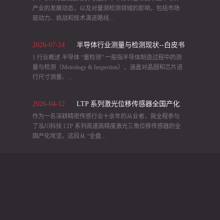
（2）
产业的发展动态，以及对量测检测领域的影响，包括市场
驱动力、挑战和技术演进路线...
2026
-
07
-
24
半导体行业测量与检测现状--白皮书
等。 3.1 产业发展现状 全球与中国市场规模： 受益于 5G、
AI、物联网等需求推动，全球半导体设备市场近年来快速
1 行业概述 半导体 “量检测” 一般指半导体制造过程中的测
（1）
扩张，2019 年2022 年从 598 亿美元增长至 1,076 亿美元。
量与检测（Metrology & Inspection），涵盖对晶圆和芯片进
2023 年由于芯片下游需求疲软出现小幅下滑，全球设备销
行尺寸测量、...
售额约 1,063 亿美元，同比下降 1.3%。其中，中国大陆仍
是全球最大的半导体设备市场，2023 年采购约 367 亿美元
2026
-
04
-
12
LTP 系列激光位移传感器全国产化
设备，占全球约 34.5%。在这一大背景下，用于工艺控制的
缺陷检测、测试分析等环节。这类设备通过精密仪器和软
量测 / 检测设备（即良率检测设备）也保持增长：2023 年
件，在晶圆制造从光刻到封装的各阶段对关键参数和缺陷
作为一名深耕精密传感行业十余年的从业者，我全程参与
之路 —— 从技术依赖到自主可控的
全球半导体量测和检测设备市场规模达 128.3亿美元，同比
进行检测，把控产品良率。由于半导体元件的微缩和复杂
了泓川科技 LTP 系列高速高精度激光三角位移传感器的全
心路历程
增长 1.6%，2019-2023 年 CAGR 高达19.1%。中国大陆市场
化，量测与检测成为保障产品性能和良率的核心环节，被
国产化攻坚。这段从 “全盘...
同期由 16.9 亿美元增至约 42.3亿美元，占全球比重从
视为芯片制造的“质量保障”命脉。这些设备广泛应用于硅晶
26.5% 提升至约 33%。尽管短期增速有所区别，但中长期
圆制造线的各步骤，以及封装测试、印刷电路板检测等领
看大陆市场增势强劲，预计2025 年中国大陆量测设备销售
域，确保从晶圆到成品的每一阶段满足严格的技术规范。
进口” 到 “100% 自主可控” 的历程，不仅是一款产品的突
将继续两位数增长。 行业格局与竞争： 半导体量检测设备
例如，在晶圆制造中，自动检测系统可识别光刻中的缺
围，更是中国高端工业传感器打破封锁、实现自立自强的
属于高技术壁垒行业， 全球市场集中度极高。前道量测 /
陷、量测线宽和膜厚，在封装中 AOI 和 X 射线检测设备可
真实缩影。当前，中国已是全球最大的制造业基地与工业
检测领域被少数国际巨头垄断， 前五大厂商市占率超过
发现封装内部的焊点空洞等缺陷。 半导体 “量检测” 存在诸
传感器消费市场，智能制造、半导体、锂电、汽车电子等
80%。美国科磊公司 (KLA) 是绝对龙头，在光学检测和裸
多难点，主要体现在检测精度要求高、检测速度与效率的
领域对纳米级位移测量的需求呈爆发式增长。而激光三角
晶圆检测等核心领...
平衡、缺陷检测难度大等方面。这些技术难点直接推高了
位移传感器作为精密测控的 “核心标尺”，长期被欧美日品